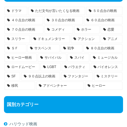
ドラマ
ただ文句が言いたくなる映画
５０点台の映画
４０点台の映画
３０点台の映画
６０点台の映画
７０点台の映画
コメディ
ホラー
恋愛
スリラー
ドキュメンタリー
アクション
アニメ
ＳＦ
サスペンス
戦争
８０点台の映画
ヒーロー映画
サバイバル
スパイ
ミュージカル
ロードムービー
LGBT
バラエティ
バイオレンス
SF
９０点以上の映画
ファンタジー
ミステリー
移民
アドベンチャー
ヒーロー
国別カテゴリー
ハリウッド映画