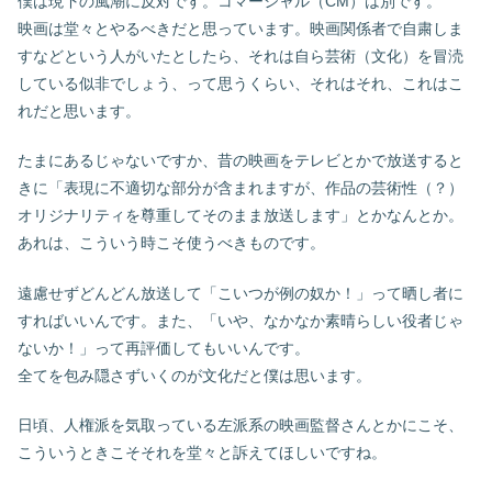
僕は現下の風潮に反対です。コマーシャル（CM）は別です。
映画は堂々とやるべきだと思っています。映画関係者で自粛しま
すなどという人がいたとしたら、それは自ら芸術（文化）を冒涜
している似非でしょう、って思うくらい、それはそれ、これはこ
れだと思います。
たまにあるじゃないですか、昔の映画をテレビとかで放送すると
きに「表現に不適切な部分が含まれますが、作品の芸術性（？）
オリジナリティを尊重してそのまま放送します」とかなんとか。
あれは、こういう時こそ使うべきものです。
遠慮せずどんどん放送して「こいつが例の奴か！」って晒し者に
すればいいんです。また、「いや、なかなか素晴らしい役者じゃ
ないか！」って再評価してもいいんです。
全てを包み隠さずいくのが文化だと僕は思います。
日頃、人権派を気取っている左派系の映画監督さんとかにこそ、
こういうときこそそれを堂々と訴えてほしいですね。