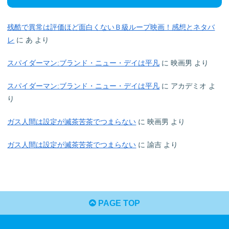
残酷で異常は評価ほど面白くないＢ級ループ映画！感想とネタバ
レ
に
あ
より
スパイダーマン:ブランド・ニュー・デイは平凡
に
映画男
より
スパイダーマン:ブランド・ニュー・デイは平凡
に
アカデミオ
よ
り
ガス人間は設定が滅茶苦茶でつまらない
に
映画男
より
ガス人間は設定が滅茶苦茶でつまらない
に
諭吉
より
PAGE TOP