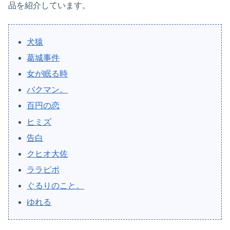
品を紹介しています。
犬猿
葛城事件
女が眠る時
バクマン。
百円の恋
ヒミズ
告白
クヒオ大佐
ララピポ
ぐるりのこと。
ゆれる