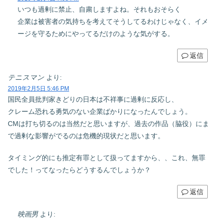
いつも過剰に禁止、自粛しますよね。それもおそらく
企業は被害者の気持ちを考えてそうしてるわけじゃなく、イメ
ージを守るためにやってるだけのような気がする。
返信
テニスマン
より:
2019年2月5日 5:46 PM
国民全員批判家きどりの日本は不祥事に過剰に反応し、
クレーム恐れる勇気のない企業ばかりになったんでしょう。
CMは打ち切るのは当然だと思いますが、過去の作品（脇役）にま
で過剰な影響がでるのは危機的現状だと思います。
タイミング的にも推定有罪として扱ってますから、、これ、無罪
でした！ってなったらどうするんでしょうか？
返信
映画男
より: