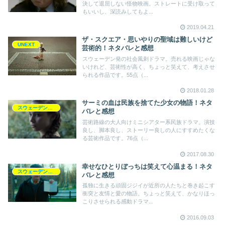
決して退屈しない怪物映画。ストレートに受け取って
もいいし、深読みしてもよ...
2019.04.21
ザ・スクエア・思いやりの聖域は難しいけど
UNEXT
芸術的！ネタバレと感想
スウェーデン発の社会風刺ドラマ。売れる映画じゃな
いけれど、芸術性が高く、ちょっと笑えて、考えさせ
られる作品です。55点（...
2018.01.28
サーミの血は民族を捨てた少女の物語！ネタ
スウェーデン映画
バレと感想
芸術路線の大人向けミニシアター系民族ドラマ。演技
良し、脚本良し、ストーリー良しの人にすすめたくな
る芸術作品です。76点（...
2017.08.30
幸せなひとりぼっちは笑えて心温まる！ネタ
スウェーデン映画
バレと感想
孤独に生きる頑固ジジイが近所の人たちと巻き起こす
衝突と友情と愛の物語。ちょっと笑えて、かなりほっ
こりさせられる感動ドラマ...
2016.09.03