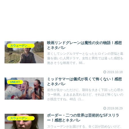
映画リンドグレーンは魔性の女の物語！感想
スウェーデン映画
とネタバレ
若くしてシングルマザーとなったヒロインの苦悩と葛
藤を描いた人間ドラマ。女性と男性では違った感想を
抱きそうな映画です。66...
2019.10.18
ミッドサマーは儀式が長くて怖くない！感想
UNEXT
とネタバレ
前作が良かっただけに、期待を大きく下回った心理ホ
ラー映画。まあまあ見れるけど、それほど怖くないの
が残念ですね。48点（1...
2019.08.29
ボーダー・二つの世界は芸術的なSFスリラ
スウェーデン映画
ー！感想とネタバレ
スウェーデンがお届けする、全く話が読めないけど、