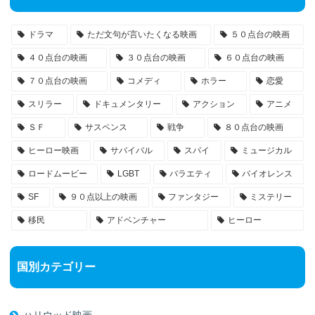
ドラマ
ただ文句が言いたくなる映画
５０点台の映画
４０点台の映画
３０点台の映画
６０点台の映画
７０点台の映画
コメディ
ホラー
恋愛
スリラー
ドキュメンタリー
アクション
アニメ
ＳＦ
サスペンス
戦争
８０点台の映画
ヒーロー映画
サバイバル
スパイ
ミュージカル
ロードムービー
LGBT
バラエティ
バイオレンス
SF
９０点以上の映画
ファンタジー
ミステリー
移民
アドベンチャー
ヒーロー
国別カテゴリー
ハリウッド映画