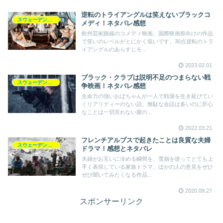
逆転のトライアングルは笑えないブラックコ
スウェーデン映画
メディ！ネタバレ感想
欧州芸術路線のコメディ映画。国際映画祭向けの作品
で笑いのレベルがとにかく低いです。30点逆転のトラ
イアングルのあらすじモ...
2023.02.01
ブラック・クラブは説明不足のつまらない戦
スウェーデン映画
争映画！ネタバレ感想
生命力の強いおばちゃんが一人で戦場を生き延びてい
くリアリティーのない話。無駄な会話は多いのに肝心
なことは一切言わない腹の...
2022.03.21
フレンチアルプスで起きたことは良質な夫婦
スウェーデン映画
ドラマ！感想とネタバレ
夫婦がお互いに冷める瞬間を、雪崩を使ってとても上
手く表現している家族ドラマ。ほかの人の意見をぜひ
ぜひ聞いてみたくなる作品...
2020.09.27
スポンサーリンク