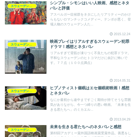
シンプル・シモンはいい人映画、感想とネタ
スウェーデン映画
バレと評価
アスペルガー症候群をネタにしたリアリティーのかけ
らもないロマンチックコメディー。テンポが悪く、登
場人物のスウェーデン人た...
2015.12.24
映画プレイはリアルすぎるスウェーデン犯罪
スウェーデン映画
ドラマ！感想とネタバレ
リアルすぎて背筋が凍りつく不良たちの犯罪ドラマ。
平和なスウェーデンのヒトコマだけに余計に怖いで
す。７７点（１００点満点）
2014.05.31
ヒプノティスト催眠はエセ催眠術映画！感想
スウェーデン映画
とネタバレ
なにか最初から途中まですごく期待が持てそうな雰囲
気がありながら、今一つ締りの悪い映画。「未来を生
きる君たちへ」のミカエル...
2013.04.29
未来を生きる君たちへのネタバレと感想
スウェーデン映画
第83回アカデミー賞外国語映画賞受賞作品。善悪をし