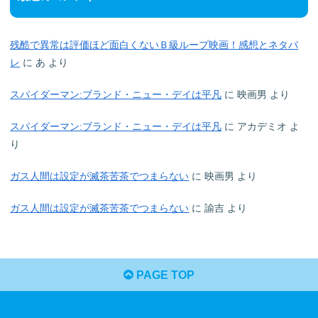
残酷で異常は評価ほど面白くないＢ級ループ映画！感想とネタバ
レ
に
あ
より
スパイダーマン:ブランド・ニュー・デイは平凡
に
映画男
より
スパイダーマン:ブランド・ニュー・デイは平凡
に
アカデミオ
よ
り
ガス人間は設定が滅茶苦茶でつまらない
に
映画男
より
ガス人間は設定が滅茶苦茶でつまらない
に
諭吉
より
PAGE TOP