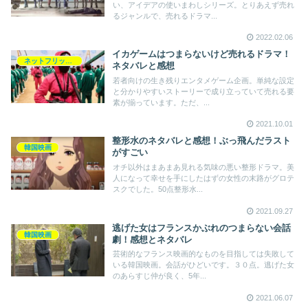
い、アイデアの使いまわしシリーズ。とりあえず売れ
るジャンルで、売れるドラマ...
2022.02.06
イカゲームはつまらないけど売れるドラマ！
ネットフリックス
ネタバレと感想
若者向けの生き残りエンタメゲーム企画。単純な設定
と分かりやすいストーリーで成り立っていて売れる要
素が揃っています。ただ、...
2021.10.01
整形水のネタバレと感想！ぶっ飛んだラスト
韓国映画
がすごい
オチ以外はまあまあ見れる気味の悪い整形ドラマ。美
人になって幸せを手にしたはずの女性の末路がグロテ
スクでした。50点整形水...
2021.09.27
逃げた女はフランスかぶれのつまらない会話
韓国映画
劇！感想とネタバレ
芸術的なフランス映画的なものを目指しては失敗して
いる韓国映画。会話がひどいです。３０点。逃げた女
のあらすじ仲が良く、5年...
2021.06.07