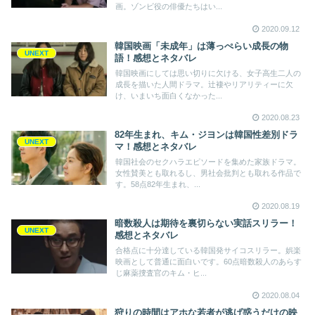
画。ゾンビ役の俳優たちはい...
2020.09.12
韓国映画「未成年」は薄っぺらい成長の物
UNEXT
語！感想とネタバレ
韓国映画にしては思い切りに欠ける、女子高生二人の
成長を描いた人間ドラマ。辻褄やリアリティーに欠
け、いまいち面白くなかった...
2020.08.23
82年生まれ、キム・ジヨンは韓国性差別ドラ
UNEXT
マ！感想とネタバレ
韓国社会のセクハラエピソードを集めた家族ドラマ。
女性賛美とも取れるし、男社会批判とも取れる作品で
す。58点82年生まれ、...
2020.08.19
暗数殺人は期待を裏切らない実話スリラー！
UNEXT
感想とネタバレ
合格点に十分達している韓国発サイコスリラー。娯楽
映画として普通に面白いです。60点暗数殺人のあらす
じ麻薬捜査官のキム・ヒ...
2020.08.04
狩りの時間はアホな若者が逃げ惑うだけの映