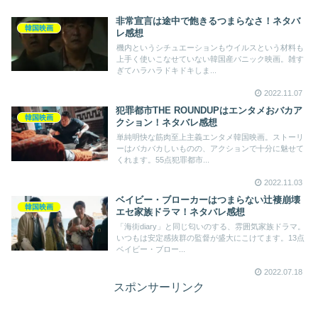
非常宣言は途中で飽きるつまらなさ！ネタバ
韓国映画
レ感想
機内というシチュエーションもウイルスという材料も
上手く使いこなせていない韓国産パニック映画。雑す
ぎてハラハラドキドキしま...
2022.11.07
犯罪都市THE ROUNDUPはエンタメおバカア
韓国映画
クション！ネタバレ感想
単純明快な筋肉至上主義エンタメ韓国映画。ストーリ
ーはバカバカしいものの、アクションで十分に魅せて
くれます。55点犯罪都市...
2022.11.03
ベイビー・ブローカーはつまらない辻褄崩壊
韓国映画
エセ家族ドラマ！ネタバレ感想
「海街diary」と同じ匂いのする、雰囲気家族ドラマ。
いつもは安定感抜群の監督が盛大にこけてます。13点
ベイビー・ブロー...
2022.07.18
スポンサーリンク