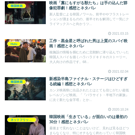
映画「藁にもすがる獣たち」は手の込んだ群
韓国映画
像犯罪劇！感想とネタバレ
新人監督による韓国ノワール。前半ややフラストレー
ションが溜まるものの、後半それを解消して一気にク
ライマックスへと向かうツ...
2021.03.15
工作・黒金星と呼ばれた男は上質のスパイ映
Hulu
画！感想とネタバレ
核施設の情報を掴むために北朝鮮に潜り込んでいった
韓国人スパイを描くハラハラドキドキのストーリー。
大人向けの作品です。68...
2021.02.04
新感染半島ファイナル・ステージはひどすぎ
韓国映画
る続編！感想とネタバレ
カンヌ映画祭に出品されたとはとても信じがたい超低
レベルゾンビ映画。「『パラサイト・半地下の家族』
に次ぐ新たな金字塔」とか...
2020.10.24
韓国映画「生きている」が面白いのは最初の
ネットフリックス
30分！感想とネタバレ
最後まで見れないことはないけど、見れば見るほどつ
まらなくなり、特にオチもなく終わっていく韓国映