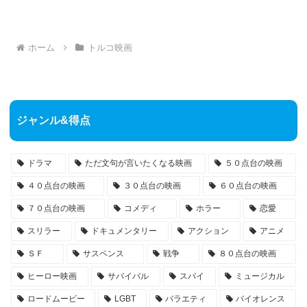
ホーム
トルコ映画
ジャンル&得点
ドラマ
ただ文句が言いたくなる映画
５０点台の映画
４０点台の映画
３０点台の映画
６０点台の映画
７０点台の映画
コメディ
ホラー
恋愛
スリラー
ドキュメンタリー
アクション
アニメ
ＳＦ
サスペンス
戦争
８０点台の映画
ヒーロー映画
サバイバル
スパイ
ミュージカル
ロードムービー
LGBT
バラエティ
バイオレンス