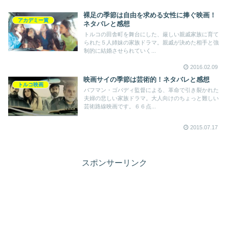
裸足の季節は自由を求める女性に捧ぐ映画！
アカデミー賞
ネタバレと感想
トルコの田舎町を舞台にした、厳しい親戚家族に育て
られた５人姉妹の家族ドラマ。親戚が決めた相手と強
制的に結婚させられていく...
2016.02.09
映画サイの季節は芸術的！ネタバレと感想
トルコ映画
バフマン・ゴバディ監督による、革命で引き裂かれた
夫婦の悲しい家族ドラマ。大人向けのちょっと難しい
芸術路線映画です。６６点...
2015.07.17
スポンサーリンク