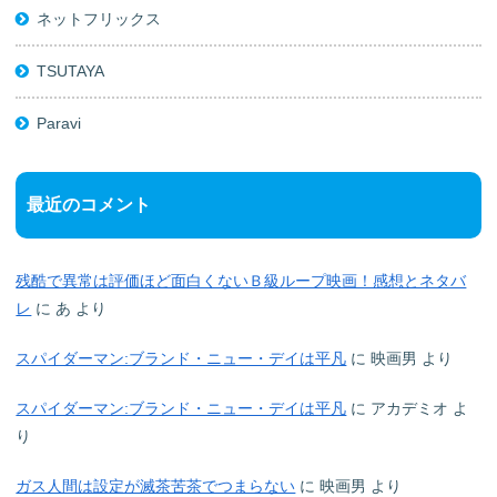
ネットフリックス
TSUTAYA
Paravi
最近のコメント
残酷で異常は評価ほど面白くないＢ級ループ映画！感想とネタバ
レ
に
あ
より
スパイダーマン:ブランド・ニュー・デイは平凡
に
映画男
より
スパイダーマン:ブランド・ニュー・デイは平凡
に
アカデミオ
よ
り
ガス人間は設定が滅茶苦茶でつまらない
に
映画男
より