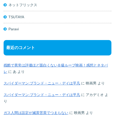
ネットフリックス
TSUTAYA
Paravi
最近のコメント
残酷で異常は評価ほど面白くないＢ級ループ映画！感想とネタバ
レ
に
あ
より
スパイダーマン:ブランド・ニュー・デイは平凡
に
映画男
より
スパイダーマン:ブランド・ニュー・デイは平凡
に
アカデミオ
よ
り
ガス人間は設定が滅茶苦茶でつまらない
に
映画男
より