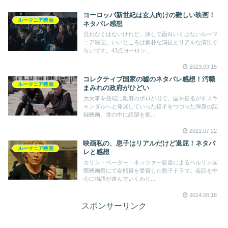
ヨーロッパ新世紀は玄人向けの難しい映画！
ルーマニア映画
ネタバレ感想
見れなくはないけれど、決して面白いくはないルーマ
ニア映画。いいところは素朴な演技とリアルな演出ぐ
らいです。43点ヨーロッ...
2023.09.15
コレクティブ国家の嘘のネタバレ感想！汚職
ルーマニア映画
まみれの政府がひどい
大火事を発端に政府のボロが出て、国を揺るがすスキ
ャンダルへと発展していった様子をつづった渾身の記
録映画。世の中に絶望を覚...
2021.07.22
映画私の、息子はリアルだけど退屈！ネタバ
ルーマニア映画
レと感想
カリン・ペーター・ネッツァー監督によるベルリン国
際映画祭にて金熊賞を受賞した親子ドラマ。会話を中
心に物語が進んでいくわり...
2014.06.18
スポンサーリンク