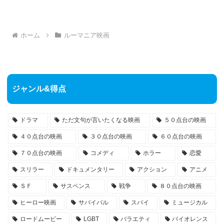
ホーム
ルーマニア映画
ジャンル&得点
ドラマ
ただ文句が言いたくなる映画
５０点台の映画
４０点台の映画
３０点台の映画
６０点台の映画
７０点台の映画
コメディ
ホラー
恋愛
スリラー
ドキュメンタリー
アクション
アニメ
ＳＦ
サスペンス
戦争
８０点台の映画
ヒーロー映画
サバイバル
スパイ
ミュージカル
ロードムービー
LGBT
バラエティ
バイオレンス