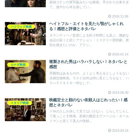
探偵コナンの実写版みたいな映画。手がかりが多すぎ
て、途中から何を探してい...
2016.11.06
ヘイトフル・エイトを見たら顎がしゃくれ
ハリウッド映画
る！感想と評価とネタバレ
タランティーノ監督による約３時間にも及ぶ、微妙な
会話が延々と続くアクション・ミステリー西部劇。差
別を描きたいのか、アクシ...
2016.01.14
複製された男はハラハラしない！ネタバレと
カナダ映画
感想
雰囲気はあるものの、よくよく考えるとしょうもない
夫婦交換映画。ラスト以外は特に見どころもなく、ハ
ラハラドキドキ一切なしで...
2014.06.30
映鑑定士と顔のない依頼人はじれったい！感
イタリア映画
想とネタバレ
ドＭの人しか決して見てはいけない、じらしてじらし
て落っことす映画。初老の鑑定士ヴァージル・オール
ドマンと若くて美人の依頼...
2014.04.16