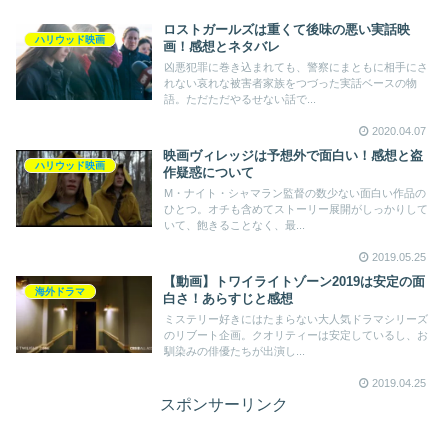
ロストガールズは重くて後味の悪い実話映
ハリウッド映画
画！感想とネタバレ
凶悪犯罪に巻き込まれても、警察にまともに相手にさ
れない哀れな被害者家族をつづった実話ベースの物
語。ただただやるせない話で...
2020.04.07
映画ヴィレッジは予想外で面白い！感想と盗
ハリウッド映画
作疑惑について
M・ナイト・シャマラン監督の数少ない面白い作品の
ひとつ。オチも含めてストーリー展開がしっかりして
いて、飽きることなく、最...
2019.05.25
【動画】トワイライトゾーン2019は安定の面
海外ドラマ
白さ！あらすじと感想
ミステリー好きにはたまらない大人気ドラマシリーズ
のリブート企画。クオリティーは安定しているし、お
馴染みの俳優たちが出演し...
2019.04.25
スポンサーリンク