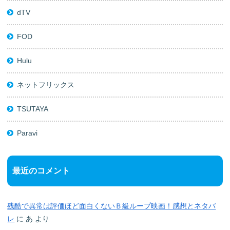
dTV
FOD
Hulu
ネットフリックス
TSUTAYA
Paravi
最近のコメント
残酷で異常は評価ほど面白くないＢ級ループ映画！感想とネタバ
レ
に
あ
より