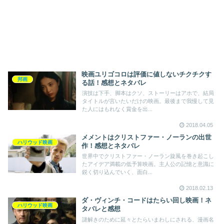
映画ユリゴコロは評価に値しないチクチクす
邦画
る話！感想とネタバレ
演技は下手、脚本はクソ、ストーリーはアホで、結局
タイトルが言いたいだけの映画。最後まで我慢して見
た人にはもれなく賞金を出...
2018.04.05
メメントはクリストファー・ノーランの出世
ハリウッド映画
作！感想とネタバレ
世界中でクリストファー・ノーラン旋風を巻き起こし
たアイデア満載の低予算映画。主人公の記憶と意識に
鋭く切り込んでいく、面白...
2018.02.13
ダ・ヴィンチ・コードはたらい回し映画！ネ
ハリウッド映画
タバレと感想
謎解きのために延々とたらいまわしにされる、漫画名