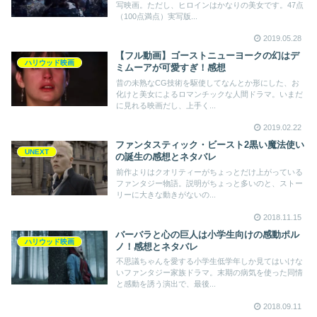
写映画。ただし、ヒロインはかなりの美女です。47点
（100点満点）実写版...
2019.05.28
【フル動画】ゴーストニューヨークの幻はデ
ハリウッド映画
ミムーアが可愛すぎ！感想
昔の未熟なCG技術を駆使してなんとか形にした、お
化けと美女によるロマンチックな人間ドラマ。いまだ
に見れる映画だし、上手く...
2019.02.22
ファンタスティック・ビースト2黒い魔法使い
UNEXT
の誕生の感想とネタバレ
前作よりはクオリティーがちょっとだけ上がっている
ファンタジー物語。説明がちょっと多いのと、ストー
リーに大きな動きがないの...
2018.11.15
バーバラと心の巨人は小学生向けの感動ポル
ハリウッド映画
ノ！感想とネタバレ
不思議ちゃんを愛する小学生低学年しか見てはいけな
いファンタジー家族ドラマ。末期の病気を使った同情
と感動を誘う演出で、最後...
2018.09.11