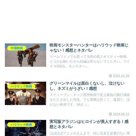
映画モンスターハンターはハリウッド映画じ
中国映画
ゃない！感想とネタバレ
ゲームファンでも怒って当然の低クオリティー映画。
どうかお願いだから続編は作らないでください。マイ
ナス500点。モンスター...
2021.02.26
グリーンマイルは面白くないし、泣けない
ハリウッド映画
し、ネズミがうざい！感想
スティーブン・キング原作映画で史上最高の興行成績
をたたき出した作品。でも実際は長くて、退屈で、泣
けない映画です。34点（...
2019.06.12
実写版アラジンはヒロインが美人すぎる！感
ハリウッド映画
想とネタバレ
ほぼほぼアニメのまんまで、特に見直す必要のない実