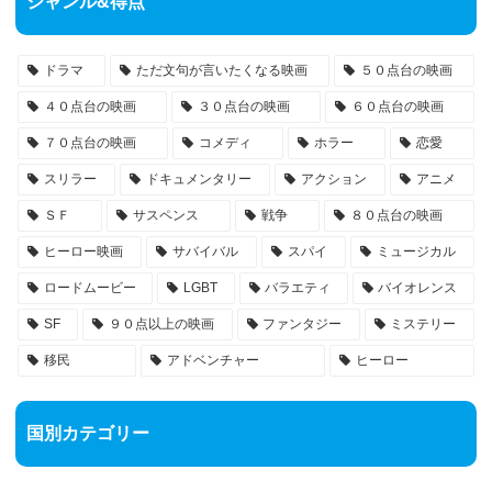
ジャンル&得点
ドラマ
ただ文句が言いたくなる映画
５０点台の映画
４０点台の映画
３０点台の映画
６０点台の映画
７０点台の映画
コメディ
ホラー
恋愛
スリラー
ドキュメンタリー
アクション
アニメ
ＳＦ
サスペンス
戦争
８０点台の映画
ヒーロー映画
サバイバル
スパイ
ミュージカル
ロードムービー
LGBT
バラエティ
バイオレンス
SF
９０点以上の映画
ファンタジー
ミステリー
移民
アドベンチャー
ヒーロー
国別カテゴリー