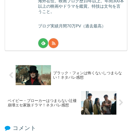
海外在住。映画ブログ歴10年以上。年間300本
以上の映画やドラマを鑑賞。特技は文句を言
うこと。
ブログ実績月間70万PV（過去最高）
ブラック・フォンは怖くないしつまらな
い！ネタバレ感想
ベイビー・ブローカーはつまらない辻褄
崩壊エセ家族ドラマ！ネタバレ感想
コメント