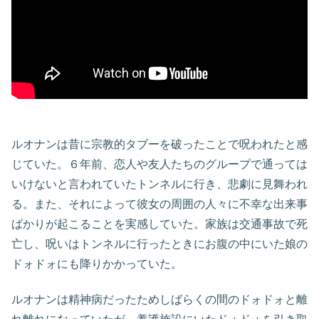
ルオナンは昔に宗教的タブーを破ったことで呪われたと感
じていた。６年前、恋人や友人たちのグループで通っては
いけないと言われていたトンネルに行き、悲劇に見舞われ
る。また、それによって彼女の周囲の人々に不幸な出来事
ばかりが起こることを実感していた。家族は交通事故で死
亡し、呪いはトンネルに行ったときにお腹の中にいた娘の
ドォドォにも降りかかっていた。
ルオナンは精神病だったためしばらくの間のドォドォと離