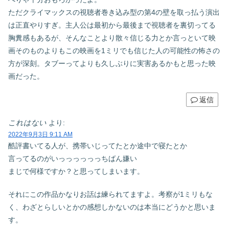
ただクライマックスの視聴者巻き込み型の第4の壁を取っ払う演出
は正直やりすぎ。主人公は最初から最後まで視聴者を裏切ってる
胸糞感もあるが、そんなことより散々信じる力とか言っといて映
画そのものよりもこの映画を1ミリでも信じた人の可能性の怖さの
方が深刻。タブーってよりも久しぶりに実害あるかもと思った映
画だった。
返信
これはない
より:
2022年9月3日 9:11 AM
酷評書いてる人が、携帯いじってたとか途中で寝たとか
言ってるのがいっっっっっっちばん嫌い
まじで何様ですか？と思ってしまいます。
それにこの作品かなりお話は練られてますよ。考察が1ミリもな
く、わざとらしいとかの感想しかないのは本当にどうかと思いま
す。