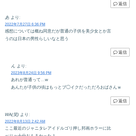
返信
あ
より:
2022年7月27日 6:36 PM
感想については概ね同意だが普通の子供を美少女とか言
うのは日本の男性らしいなと思う
返信
ん
より:
2023年8月24日 9:56 PM
あれが普通って…w
あんたが子供の頃はもっとブ◯イクだっただろおばさんｗ
返信
WA(笑)
より:
2022年8月13日 2:42 AM
ここ最近のジャニタレアイドルゴリ押し邦画ホラーに比
べりゃ十分おもろかったよ。