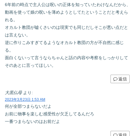
6年前の時点で主人公は呪いの正体を知っていたわけなんだから、
動画を使って娘の呪いを薄めようとしてたということだと考えら
れる。
オカルト教団が嘘くさいのは現実でも同じだしそこが悪い点だと
は言えない。
逆に作りこみすぎてるようなオカルト教団の方が不自然に感じ
る。
面白くないって言うならちゃんと話の内容や考察をしっかりして
そのあとに言ってほしい。
返信
大黒仏母
より:
2023年3月23日 1:53 AM
何が全部つまらないだよ
お前に物事を楽しむ感受性が欠乏してるんだろ
一番つまらないのはお前だよ
返信