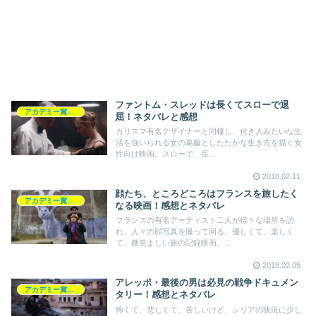
ファントム・スレッドは長くてスローで退
アカデミー賞2018
屈！ネタバレと感想
カリスマ有名デザイナーと同棲し、付き人みたいな生
活を強いられる女の葛藤としたたかな生き方を描く女
性向け映画。スローで、長...
2018.02.11
顔たち、ところどころはフランスを旅したく
アカデミー賞2018
なる映画！感想とネタバレ
フランスの有名アーティスト二人が様々な場所を訪
れ、人々の顔写真を撮って回る、優しくて、楽しく
て、微笑ましい旅の記録映画。...
2018.02.05
アレッポ・最後の男は必見の戦争ドキュメン
アカデミー賞2018
タリー！感想とネタバレ
怖くて、悲しくて、苦しいけど、シリアの状況に少し