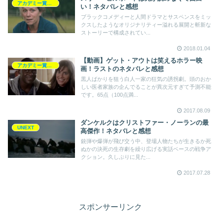
アカデミー賞2018
い！ネタバレと感想
ブラックコメディーと人間ドラマとサスペンスをミッ
クスしたようなオリジナリティー溢れる展開と斬新な
ストーリーで構成されてい...
2018.01.04
【動画】ゲット・アウトは笑えるホラー映
アカデミー賞2018
画！ラストのネタバレと感想
黒人ばかりを狙う白人一家の狂気の誘拐劇。頭のおか
しい医者家族の企んでることが異次元すぎて予測不能
です。65点（100点満...
2017.08.09
ダンケルクはクリストファー・ノーランの最
UNEXT
高傑作！ネタバレと感想
銃弾や爆弾が飛び交う中、登場人物たちが生きるか死
ぬかの決死の生存劇を繰り広げる実話ベースの戦争ア
クション。久しぶりに見た...
2017.07.28
スポンサーリンク