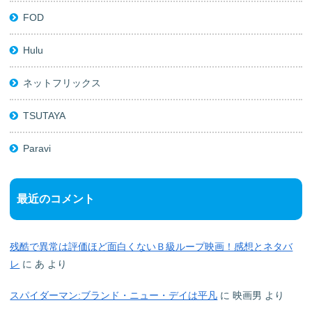
FOD
Hulu
ネットフリックス
TSUTAYA
Paravi
最近のコメント
残酷で異常は評価ほど面白くないＢ級ループ映画！感想とネタバ
レ
に
あ
より
スパイダーマン:ブランド・ニュー・デイは平凡
に
映画男
より