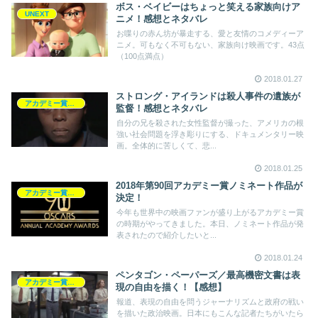
ボス・ベイビーはちょっと笑える家族向けア
UNEXT
ニメ！感想とネタバレ
お喋りの赤ん坊が暴走する、愛と友情のコメディーア
ニメ。可もなく不可もない、家族向け映画です。43点
（100点満点）
2018.01.27
ストロング・アイランドは殺人事件の遺族が
アカデミー賞2018
監督！感想とネタバレ
自分の兄を殺された女性監督が撮った、アメリカの根
強い社会問題を浮き彫りにする、ドキュメンタリー映
画。全体的に苦しくて、悲...
2018.01.25
2018年第90回アカデミー賞ノミネート作品が
アカデミー賞2018
決定！
今年も世界中の映画ファンが盛り上がるアカデミー賞
の時期がやってきました。本日、ノミネート作品が発
表されたので紹介したいと...
2018.01.24
ペンタゴン・ペーパーズ／最高機密文書は表
アカデミー賞2018
現の自由を描く！【感想】
報道、表現の自由を問うジャーナリズムと政府の戦い
を描いた政治映画。日本にもこんな記者たちがいたら