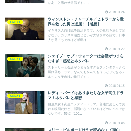
なあ、と思わせる話です。...
2018.01.24
ウィンストン・チャーチル／ヒトラーから世
UNEXT
界を救った男は退屈！【感想】
イギリス人向け戦争政治ドラマ。人の意見を決して聞
かない、カリスマ頑固じじいが大騒ぎする話で、日本
人が見てもそれほど感動は...
2018.01.22
シェイプ・オブ・ウォーターは会話がつまら
UNEXT
なすぎ！感想とネタバレ
ストーリーと会話がつまらなすぎるファンタジックな
駆け落ちドラマ。なんでもかんでもうっとりできるメ
ルヘン女子向けの作品です...
2018.01.15
レディ・バードはありきたりな女子高生ドラ
UNEXT
マ！ネタバレと感想
自虐系女子高生コメディードラマ。普通に楽しんで見
れる映画だけど、話題になっているほどのレベルでは
ないです。55点（100...
2018.01.08
スリー・ビルボードは先が読めなくて面白