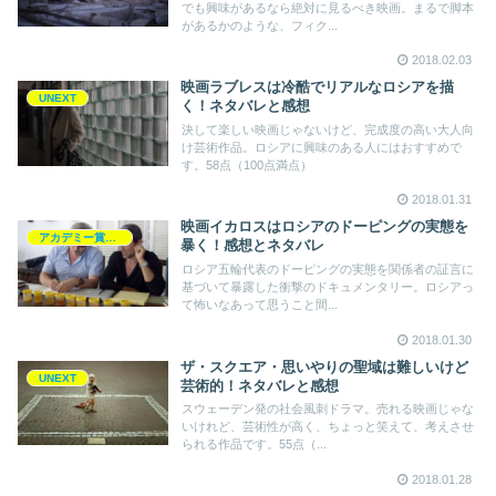
でも興味があるなら絶対に見るべき映画。まるで脚本
があるかのような、フィク...
2018.02.03
映画ラブレスは冷酷でリアルなロシアを描
UNEXT
く！ネタバレと感想
決して楽しい映画じゃないけど、完成度の高い大人向
け芸術作品。ロシアに興味のある人にはおすすめで
す。58点（100点満点）
2018.01.31
映画イカロスはロシアのドーピングの実態を
アカデミー賞2018
暴く！感想とネタバレ
ロシア五輪代表のドーピングの実態を関係者の証言に
基づいて暴露した衝撃のドキュメンタリー。ロシアっ
て怖いなあって思うこと間...
2018.01.30
ザ・スクエア・思いやりの聖域は難しいけど
UNEXT
芸術的！ネタバレと感想
スウェーデン発の社会風刺ドラマ。売れる映画じゃな
いけれど、芸術性が高く、ちょっと笑えて、考えさせ
られる作品です。55点（...
2018.01.28