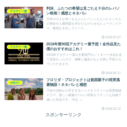
判決、ふたつの希望は見ごたえ十分のレバノ
アカデミー賞
ン映画！感想とネタバレ
日常の小さな争いをもとにレバノン人とパレスシナ人
の歴史や人種問題を浮かび上がらせるヒューマンドラ
マ。敵意むき出しストーリ...
2018.07.07
2018年第90回アカデミー賞予想！全作品見た
アカデミー賞
僕のおすすめはこれ！
2018年アカデミー賞の主要部門のノミネート作品を全
て見終わったので、独断と偏見のもと大胆に予想させ
ていただきます。
2018.02.17
フロリダ・プロジェクトは貧困親子の現実逃
UNEXT
避物語！ネタバレと感想
子役の演技が上手すぎるハイクオリティーな現実路線
ドラマ。貧しい家庭のつらい現実をフラットな目線で
描いた作品です。75点（...
2018.02.12
スポンサーリンク