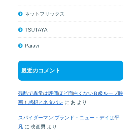
ネットフリックス
TSUTAYA
Paravi
最近のコメント
残酷で異常は評価ほど面白くないＢ級ループ映
画！感想とネタバレ
に
あ
より
スパイダーマン:ブランド・ニュー・デイは平
凡
に
映画男
より