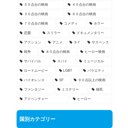
５０点台の映画
４０点台の映画
３０点台の映画
６０点台の映画
７０点台の映画
コメディ
ホラー
恋愛
スリラー
ドキュメンタリー
アクション
アニメ
ＳＦ
サスペンス
戦争
８０点台の映画
ヒーロー映画
サバイバル
スパイ
ミュージカル
ロードムービー
LGBT
バラエティ
バイオレンス
SF
９０点以上の映画
ファンタジー
ミステリー
移民
アドベンチャー
ヒーロー
国別カテゴリー