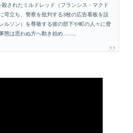
を殺されたミルドレッド（フランシス・マクド
に苛立ち、警察を批判する3枚の広告看板を設
レルソン）を尊敬する彼の部下や町の人々に脅
事態は思わぬ方へ動き始め……。