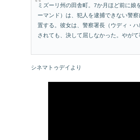
ミズーリ州の田舎町。7か月ほど前に娘
ーマンド）は、犯人を逮捕できない警察
置する。彼女は、警察署長（ウディ・ハ
されても、決して屈しなかった。やがて
シネマトゥデイより