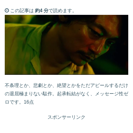
この記事は
約4 分
で読めます。
不条理とか、悲劇とか、絶望とかをただアピールするだけ
の退屈極まりない駄作。起承転結がなく、メッセージ性ゼ
ロです。16点
スポンサーリンク