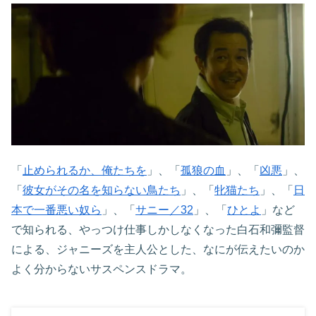
「
止められるか、俺たちを
」、「
孤狼の血
」、「
凶悪
」、
「
彼女がその名を知らない鳥たち
」、「
牝猫たち
」、「
日
本で一番悪い奴ら
」、「
サニー／32
」、「
ひとよ
」など
で知られる、やっつけ仕事しかしなくなった白石和彌監督
による、ジャニーズを主人公とした、なにが伝えたいのか
よく分からないサスペンスドラマ。