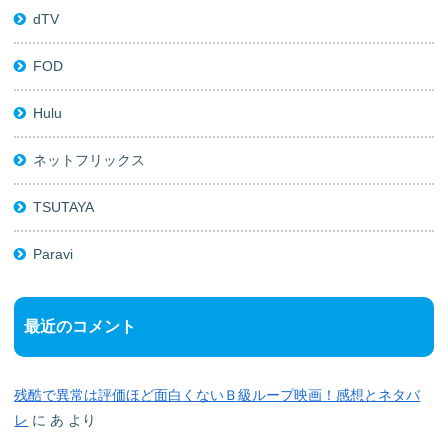
dTV
FOD
Hulu
ネットフリックス
TSUTAYA
Paravi
最近のコメント
残酷で異常は評価ほど面白くないＢ級ループ映画！感想とネタバ
レ
に
あ
より