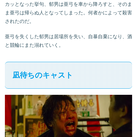
カッとなった挙句、郁男は亜弓を車から降ろすと、そのま
ま亜弓は帰らぬ人となってしまった。何者かによって殺害
されたのだ。
亜弓を失くした郁男は居場所を失い、自暴自棄になり、酒
と競輪にまた溺れていく。
凪待ちのキャスト