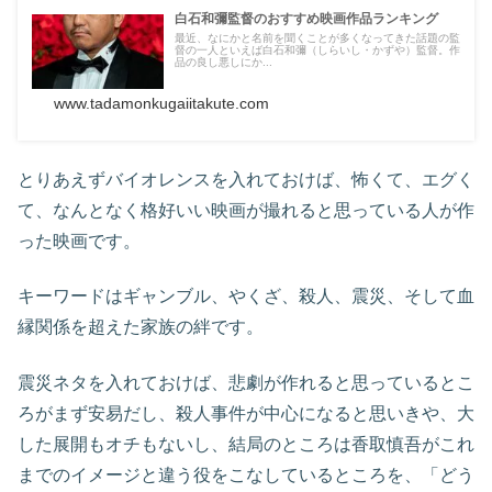
白石和彌監督のおすすめ映画作品ランキング
最近、なにかと名前を聞くことが多くなってきた話題の監
督の一人といえば白石和彌（しらいし・かずや）監督。作
品の良し悪しにか...
www.tadamonkugaiitakute.com
とりあえずバイオレンスを入れておけば、怖くて、エグく
て、なんとなく格好いい映画が撮れると思っている人が作
った映画です。
キーワードはギャンブル、やくざ、殺人、震災、そして血
縁関係を超えた家族の絆です。
震災ネタを入れておけば、悲劇が作れると思っているとこ
ろがまず安易だし、殺人事件が中心になると思いきや、大
した展開もオチもないし、結局のところは香取慎吾がこれ
までのイメージと違う役をこなしているところを、「どう