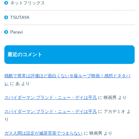
ネットフリックス
TSUTAYA
Paravi
最近のコメント
残酷で異常は評価ほど面白くないＢ級ループ映画！感想とネタバ
レ
に
あ
より
スパイダーマン:ブランド・ニュー・デイは平凡
に
映画男
より
スパイダーマン:ブランド・ニュー・デイは平凡
に
アカデミオ
よ
り
ガス人間は設定が滅茶苦茶でつまらない
に
映画男
より