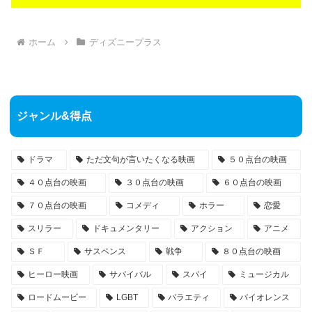
ホーム
ディズニープラス
ジャンル&得点
ドラマ
ただ文句が言いたくなる映画
５０点台の映画
４０点台の映画
３０点台の映画
６０点台の映画
７０点台の映画
コメディ
ホラー
恋愛
スリラー
ドキュメンタリー
アクション
アニメ
ＳＦ
サスペンス
戦争
８０点台の映画
ヒーロー映画
サバイバル
スパイ
ミュージカル
ロードムービー
LGBT
バラエティ
バイオレンス