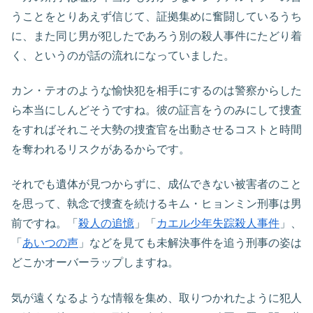
うことをとりあえず信じて、証拠集めに奮闘しているうち
に、また同じ男が犯したであろう別の殺人事件にたどり着
く、というのが話の流れになっていました。
カン・テオのような愉快犯を相手にするのは警察からした
ら本当にしんどそうですね。彼の証言をうのみにして捜査
をすればそれこそ大勢の捜査官を出動させるコストと時間
を奪われるリスクがあるからです。
それでも遺体が見つからずに、成仏できない被害者のこと
を思って、執念で捜査を続けるキム・ヒョンミン刑事は男
前ですね。「
殺人の追憶
」「
カエル少年失踪殺人事件
」、
「
あいつの声
」などを見ても未解決事件を追う刑事の姿は
どこかオーバーラップしますね。
気が遠くなるような情報を集め、取りつかれたように犯人