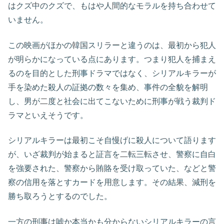
はクズ中のクズで、もはや人間的なモラルを持ち合わせて
いません。
この映画がほかの韓国スリラーと違うのは、最初から犯人
が明らかになっている点にあります。つまり犯人を捕まえ
るのを目的とした刑事ドラマではなく、シリアルキラーが
手を染めた殺人の証拠の数々を集め、事件の全貌を解明
し、男が二度と社会に出てこないために刑事が戦う裁判ド
ラマといえそうです。
シリアルキラーは最初こそ自慢げに殺人について語ります
が、いざ裁判が始まると証言を二転三転させ、警察に自白
を強要された、警察から賄賂を受け取っていた、などと警
察の信用を落とすカードを用意します。その結果、減刑を
勝ち取ろうとするのでした。
一方の刑事は嘘か本当かも分からないシリアルキラーの言