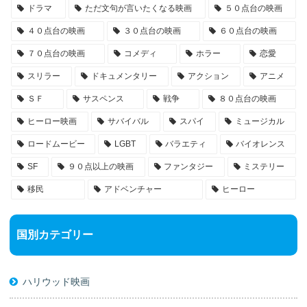
ドラマ
ただ文句が言いたくなる映画
５０点台の映画
４０点台の映画
３０点台の映画
６０点台の映画
７０点台の映画
コメディ
ホラー
恋愛
スリラー
ドキュメンタリー
アクション
アニメ
ＳＦ
サスペンス
戦争
８０点台の映画
ヒーロー映画
サバイバル
スパイ
ミュージカル
ロードムービー
LGBT
バラエティ
バイオレンス
SF
９０点以上の映画
ファンタジー
ミステリー
移民
アドベンチャー
ヒーロー
国別カテゴリー
ハリウッド映画