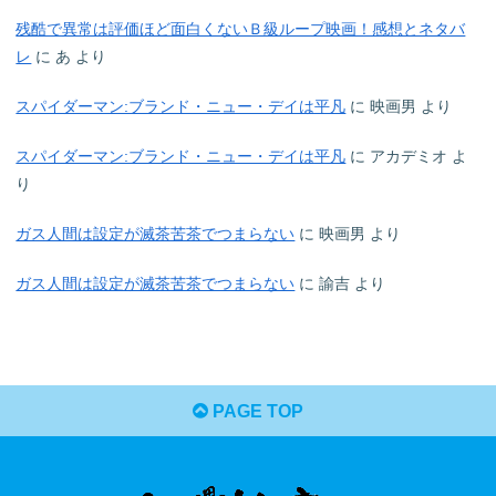
残酷で異常は評価ほど面白くないＢ級ループ映画！感想とネタバ
レ
に
あ
より
スパイダーマン:ブランド・ニュー・デイは平凡
に
映画男
より
スパイダーマン:ブランド・ニュー・デイは平凡
に
アカデミオ
よ
り
ガス人間は設定が滅茶苦茶でつまらない
に
映画男
より
ガス人間は設定が滅茶苦茶でつまらない
に
諭吉
より
PAGE TOP