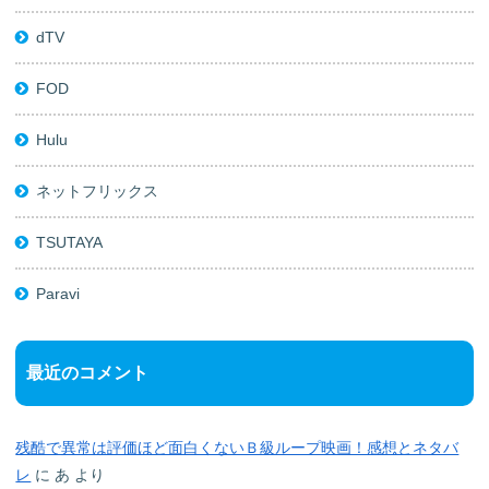
dTV
FOD
Hulu
ネットフリックス
TSUTAYA
Paravi
最近のコメント
残酷で異常は評価ほど面白くないＢ級ループ映画！感想とネタバ
レ
に
あ
より