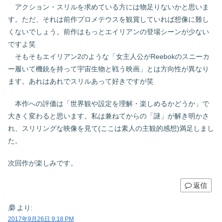
アクション・スリルを求めている方には物足りないかと思いま
す。ただ、それは前作プロメテウスを観賞していれば想像に難し
くないでしょう。前作はもっとエイリアンの登場シーンが少ない
ですよ笑
そもそもエイリアン2のような「女主人公がReebokのスニーカ
ー履いて機銃を持って宇宙生物と戦う映画」とは方向性が異なり
ます。あれはあれでスリルあって好きですが笑
本作への評価は「世界観や設定を理解・楽しめるかどうか」で
大きく変わると思います。私は兼ねてからの「謎」が解き明かさ
れ、スリリングな映像を見て(ここは素人の主観的感想)満足しまし
た。
次回作が楽しみです。
返信
梟
より:
2017年9月26日 9:18 PM