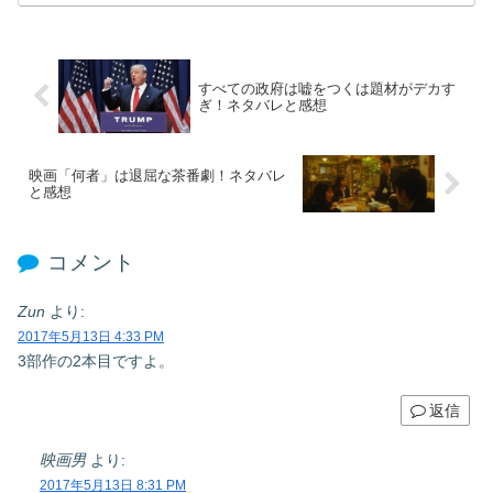
すべての政府は嘘をつくは題材がデカす
ぎ！ネタバレと感想
映画「何者」は退屈な茶番劇！ネタバレ
と感想
コメント
Zun
より:
2017年5月13日 4:33 PM
3部作の2本目ですよ。
返信
映画男
より:
2017年5月13日 8:31 PM