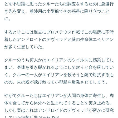
とを不思議に思ったクルーたちは調査をするために急遽行
き先を変え、着陸用の小型船でその惑星に降り立つこと
に。
するとそこには過去にプロメテウス作戦でこの場所に不時
着したアンドロイドのデヴィッドと謎の生命体エイリアン
が多く生息していた。
クルーのうち何人かはエイリアンのウイルスに感染してし
まい、身体を引き裂かれるようにして次々と命を落してい
く。クルーの一人がエイリアンを殺そうと銃で対抗するも
のの、火の粉が飛び散って小型船を爆発させてしまう。
やがてクルーたちはエイリアンが人間の身体に寄生し、肉
体を食してから体外へと生まれてくることを突き止める。
しかし実はこれはアンドロイドのデヴィッドが密かに研究
していた細菌兵器だったのだ。