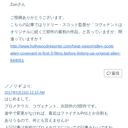
Zunさん
ご指摘ありがとうございます。
こちらの記事ではリドリー・スコット監督が「コヴェナントは
オリジナルに続く三部作の最初の作品」と言っていますが、間
違っていますか？
http://www.hollywoodreporter.com/heat-vision/ridley-scott-
alien-covenant-is-first-3-films-before-linking-up-original-alien-
844051
返信
ノノリギ
より:
2017年5月15日 12:15 AM
はじめまして。
プロメテウス、コヴェナント、次回作の3部作です。
途中で変更がなければ、最近はファイナルPrt1とか分割も
ありうるので、何とも言えませんが
上記記事は前作のプロメテウスについての記事みたいですね。