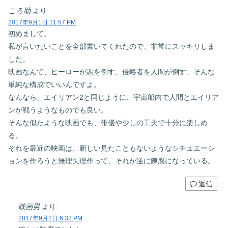
ころ助
より:
2017年9月1日 11:57 PM
初めまして。
私が言いたいことを全部書いてくれたので、非常にスッキリしま
した。
映画なんて、ヒーローが悪を倒す、侵略者を人間が倒す、そんな
単純な構成でいいんですよ。
なんなら、エイリアン2と同じように、宇宙船内で人間とエイリア
ンが戦うようなものでも良い。
そんな似たような映画でも、俳優や少しの工夫で十分に楽しめ
る。
それを最近の映画は、新しい見たこともないようなシチュエーシ
ョンを作ろうと無理矢理作って、それが逆に陳腐になっている。
返信
映画男
より:
2017年9月2日 6:32 PM