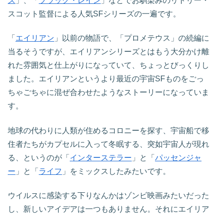
ズ
」、「
ブラック・レイン
」などでお馴染みのリドリー・
スコット監督による人気SFシリーズの一遍です。
「
エイリアン
」以前の物語で、「プロメテウス」の続編に
当るそうですが、エイリアンシリーズとはもう大分かけ離
れた雰囲気と仕上がりになっていて、ちょっとびっくりし
ました。エイリアンというより最近の宇宙SFものをごっ
ちゃごちゃに混ぜ合わせたようなストーリーになっていま
す。
地球の代わりに人類が住めるコロニーを探す、宇宙船で移
住者たちがカプセルに入って冬眠する、突如宇宙人が現れ
る、というのが「
インターステラー
」と「
パッセンジャ
ー
」と「
ライフ
」をミックスしたみたいです。
ウイルスに感染する下りなんかはゾンビ映画みたいだった
し、新しいアイデアは一つもありません。それにエイリア