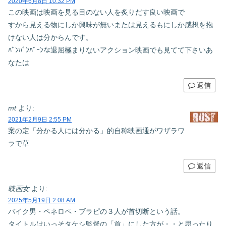
2020年6月8日 10:32 PM
この映画は映画を見る目のない人を炙りだす良い映画で
すから見える物にしか興味が無いまたは見えるもにしか感想を抱
けない人は分からんです。
ﾊﾞﾝﾊﾞﾝﾊﾞｰﾝな退屈極まりないアクション映画でも見てて下さいあ
なたは
返信
mt
より:
2021年2月9日 2:55 PM
案の定「分かる人には分かる」的自称映画通がワザラワ
ラで草
返信
映画女
より:
2025年5月19日 2:08 AM
バイク男・ペネロペ・ブラピの３人が首切断という話。
タイトルはいっそタケシ監督の「首」にした方が・・と思ったり