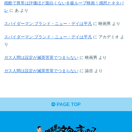
残酷で異常は評価ほど面白くないＢ級ループ映画！感想とネタバ
レ
に
あ
より
スパイダーマン:ブランド・ニュー・デイは平凡
に
映画男
より
スパイダーマン:ブランド・ニュー・デイは平凡
に
アカデミオ
よ
り
ガス人間は設定が滅茶苦茶でつまらない
に
映画男
より
ガス人間は設定が滅茶苦茶でつまらない
に
諭吉
より
PAGE TOP