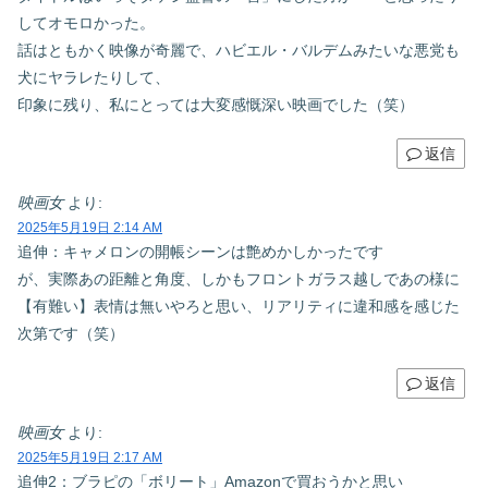
してオモロかった。
話はともかく映像が奇麗で、ハビエル・バルデムみたいな悪党も
犬にヤラレたりして、
印象に残り、私にとっては大変感慨深い映画でした（笑）
返信
映画女
より:
2025年5月19日 2:14 AM
追伸：キャメロンの開帳シーンは艶めかしかったです
が、実際あの距離と角度、しかもフロントガラス越しであの様に
【有難い】表情は無いやろと思い、リアリティに違和感を感じた
次第です（笑）
返信
映画女
より:
2025年5月19日 2:17 AM
追伸2：ブラピの「ボリート」Amazonで買おうかと思い