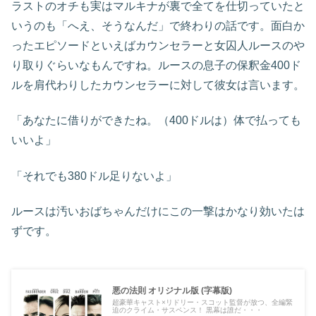
ラストのオチも実はマルキナが裏で全てを仕切っていたと
いうのも「へえ、そうなんだ」で終わりの話です。面白か
ったエピソードといえばカウンセラーと女囚人ルースのや
り取りぐらいなもんですね。ルースの息子の保釈金400ド
ルを肩代わりしたカウンセラーに対して彼女は言います。
「あなたに借りができたね。（400ドルは）体で払っても
いいよ」
「それでも380ドル足りないよ」
ルースは汚いおばちゃんだけにこの一撃はかなり効いたは
ずです。
悪の法則 オリジナル版 (字幕版)
超豪華キャスト×リドリー・スコット監督が放つ、全編緊
迫のクライム・サスペンス！ 黒幕は誰だ・・・