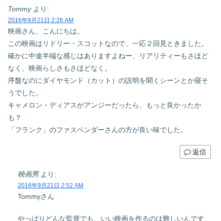
Tommy
より:
2016年9月21日 2:26 AM
映画さん、こんにちは。
この映画はリドリー・スコットなので、一応２回見ときました。
確かに中途半端な感じはありますよねー、リアリティーもさほど
なく、映画らしさもさほどなく。
序盤なのにダイヤモンド（カット）の説明を聞くシーンとか寝そ
うでした。
キャメロン・ディアスがアンジーだったら、もっと良かったか
も？
「フランク」のファスベンダーさんの方が良い味でした。
返信
映画男
より:
2016年9月21日 2:52 AM
Tommyさん
やっぱりどんな監督でも、いい映画を作るのは難しいんです