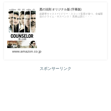
悪の法則 オリジナル版 (字幕版)
超豪華キャスト×リドリー・スコット監督が放つ、全編緊
迫のクライム・サスペンス！ 黒幕は誰だ・・・
www.amazon.co.jp
スポンサーリンク