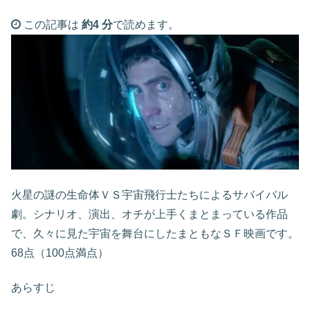
この記事は
約4 分
で読めます。
火星の謎の生命体ＶＳ宇宙飛行士たちによるサバイバル
劇。シナリオ、演出、オチが上手くまとまっている作品
で、久々に見た宇宙を舞台にしたまともなＳＦ映画です。
68点（100点満点）
あらすじ