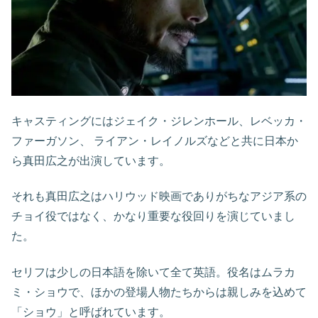
キャスティングにはジェイク・ジレンホール、レベッカ・
ファーガソン、 ライアン・レイノルズなどと共に日本か
ら真田広之が出演しています。
それも真田広之はハリウッド映画でありがちなアジア系の
チョイ役ではなく、かなり重要な役回りを演じていまし
た。
セリフは少しの日本語を除いて全て英語。役名はムラカ
ミ・ショウで、ほかの登場人物たちからは親しみを込めて
「ショウ」と呼ばれています。