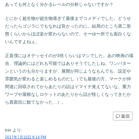
あっても何となく分かるレベルの分析じゃないですか？
とにかく超生物が超生物過ぎて最後までコメディでした。どうせ
だったらゴジラにでもなれば良かったのに。結局のところ第二形
態くらいからほぼ姿が変わらないので、そーゆー所でも面白くな
いんですよねぇ。
正直僕にはオデッセイのが3倍くらいはマシでした。あの映画の場
合、理論的にはどれも可能ではありそうでしたしね。ワンパター
ンというのも分かりますが、展開が同じようなもんでも、設定や
雰囲気が変わると楽しめるものだし（でも最後の方、マークが仲
間達に回収されてからあたりの話はイマイチ覚えてないな。重力
ワープや屋根なしロケットのあたりから話が怪しくなってきたか
ら真面目に観てなかった…）。
返信
trin
より:
2017年7月10日 8:14 PM