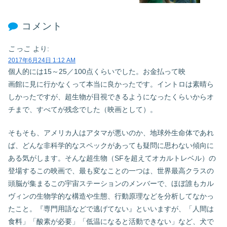
コメント
こっこ
より:
2017年6月24日 1:12 AM
個人的には15～25／100点くらいでした。お金払って映
画館に見に行かなくって本当に良かったです。イントロは素晴ら
しかったですが、超生物が目視できるようになったくらいからオ
チまで、すべてが残念でした（映画として）。
そもそも、アメリカ人はアタマが悪いのか、地球外生命体であれ
ば、どんな非科学的なスペックがあっても疑問に思わない傾向に
ある気がします。そんな超生物（SFを超えてオカルトレベル）の
登場するこの映画で、最も変なことの一つは、世界最高クラスの
頭脳が集まるこの宇宙ステーションのメンバーで、ほぼ誰もカル
ヴィンの生物学的な構造や生態、行動原理などを分析してなかっ
たこと。『専門用語などで逃げてない』といいますが、「人間は
食料」「酸素が必要」「低温になると活動できない」など、犬で