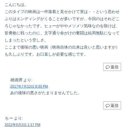
こんにちは。
このタイプの映画は一件落着と見せかけて実は・・という思わせ
ぶりはエンディングがくることが多いですが、今回のはそれどこ
ろじゃなかったです。ヒューがややメソメソ気味なのを除けば、
皆勇敢に戦ったのに、文字通り命がけの奮闘は結局無駄になって
しまったという空しさ。
ここまで後味の悪い映画（映画自体の出来は良いと思いますが）
も久しぶりです。お口直しが必要な感じです。
返信
映画男
より:
2017年7月10日 8:30 PM
あの後味の悪さがたまりませんでした。
返信
ちー
より:
2022年9月3日 1:17 PM