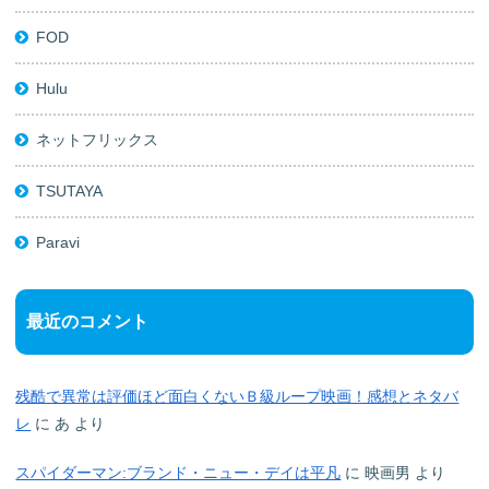
FOD
Hulu
ネットフリックス
TSUTAYA
Paravi
最近のコメント
残酷で異常は評価ほど面白くないＢ級ループ映画！感想とネタバ
レ
に
あ
より
スパイダーマン:ブランド・ニュー・デイは平凡
に
映画男
より