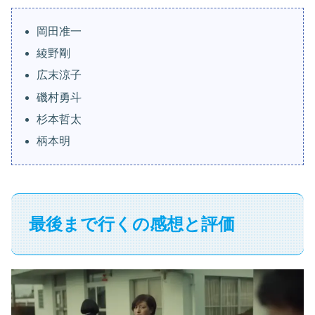
岡田准一
綾野剛
広末涼子
磯村勇斗
杉本哲太
柄本明
最後まで行くの感想と評価