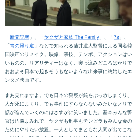
「
新聞記者
」、「
ヤクザと家族 The Family
」、「
7s
」、
「
青の帰り道
」などで知られる藤井道人監督による同名韓
国映画のリメイク。映像、演技、テンポ、アクションはい
いものの、リアリティーはなく、突っ込みどころばかりで
おおよそ日本で起きそうもないような出来事に終始したエ
ンタメ映画です。
まあ見れますよ。でも日本の警察が銃をぶっ放しまくり、
人が死にまくり、でも事件にすらならないみたいなノリで
話が進んでいくのにはさすがに笑いました。基本みんな警
官は汚職まみれで、ヤクザも刑事もチンピラもみんな金の
ためにやりたい放題。一人としてまともな人間が出てこな