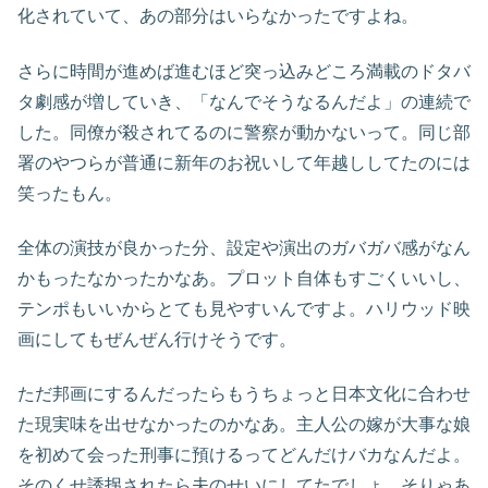
化されていて、あの部分はいらなかったですよね。
さらに時間が進めば進むほど突っ込みどころ満載のドタバ
タ劇感が増していき、「なんでそうなるんだよ」の連続で
した。同僚が殺されてるのに警察が動かないって。同じ部
署のやつらが普通に新年のお祝いして年越ししてたのには
笑ったもん。
全体の演技が良かった分、設定や演出のガバガバ感がなん
かもったなかったかなあ。プロット自体もすごくいいし、
テンポもいいからとても見やすいんですよ。ハリウッド映
画にしてもぜんぜん行けそうです。
ただ邦画にするんだったらもうちょっと日本文化に合わせ
た現実味を出せなかったのかなあ。主人公の嫁が大事な娘
を初めて会った刑事に預けるってどんだけバカなんだよ。
そのくせ誘拐されたら夫のせいにしてたでしょ。そりゃあ