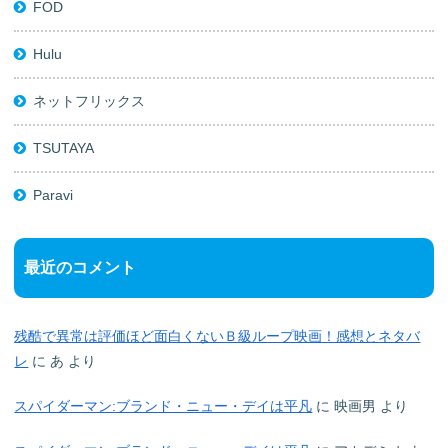
FOD
Hulu
ネットフリックス
TSUTAYA
Paravi
最近のコメント
残酷で異常は評価ほど面白くないＢ級ループ映画！感想とネタバ
レ
に
あ
より
スパイダーマン:ブランド・ニュー・デイは平凡
に
映画男
より