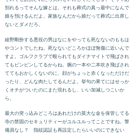
別れるってそんな嫁とは。それも葬式の真っ最中になんで
娘を預けるんだよ。家族なんだから娘だって葬式に出席し
ないとダメだろ。
綾野剛扮する悪役の男はなにをやっても死なないのももは
やコントでしたね。死なないどころかほぼ無傷に近いんで
すよ。ゴルフクラブで殴られてもダイナマイトで飛ばされ
てもピンピンしてるからね。腕の一本や二本吹き飛ばされ
ててもおかしくないのに、顔がちょっと赤くなっただけだ
ったり、どんな肉たしてるんだよ。挙句の果てにはせっか
くオチがついたのにまた現れるし、いい加減しつこいか
ら。
最大の突っ込みどころはあれだけの莫大な金を保管してる
寺の禁固のセキュリティーがユルユルってことですね。警
備員なし？ 指紋認証も再設定したらいいのにできない