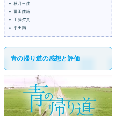
秋月三佳
冨田佳輔
工藤夕貴
平田満
青の帰り道の感想と評価