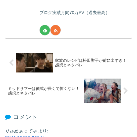
ブログ実績月間70万PV（過去最高）
家族のレシピは松田聖子が前に出すぎ！
感想とネタバレ
ミッドサマーは儀式が長くて怖くない！
感想とネタバレ
コメント
りゅぬぁってゃ
より: