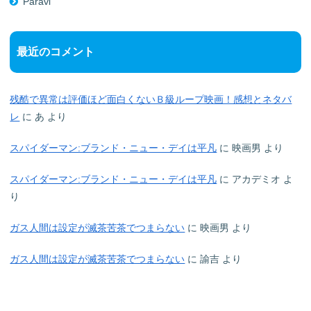
Paravi
最近のコメント
残酷で異常は評価ほど面白くないＢ級ループ映画！感想とネタバ
レ
に
あ
より
スパイダーマン:ブランド・ニュー・デイは平凡
に
映画男
より
スパイダーマン:ブランド・ニュー・デイは平凡
に
アカデミオ
よ
り
ガス人間は設定が滅茶苦茶でつまらない
に
映画男
より
ガス人間は設定が滅茶苦茶でつまらない
に
諭吉
より