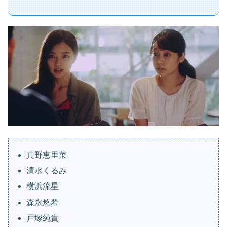
真野恵里菜
清水くるみ
横浜流星
森永悠希
戸塚純貴