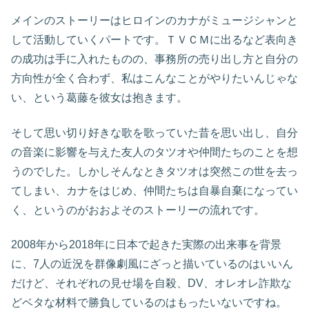
メインのストーリーはヒロインのカナがミュージシャンと
して活動していくパートです。ＴＶＣＭに出るなど表向き
の成功は手に入れたものの、事務所の売り出し方と自分の
方向性が全く合わず、私はこんなことがやりたいんじゃな
い、という葛藤を彼女は抱きます。
そして思い切り好きな歌を歌っていた昔を思い出し、自分
の音楽に影響を与えた友人のタツオや仲間たちのことを想
うのでした。しかしそんなときタツオは突然この世を去っ
てしまい、カナをはじめ、仲間たちは自暴自棄になってい
く、というのがおおよそのストーリーの流れです。
2008年から2018年に日本で起きた実際の出来事を背景
に、7人の近況を群像劇風にざっと描いているのはいいん
だけど、それぞれの見せ場を自殺、DV、オレオレ詐欺な
どベタな材料で勝負しているのはもったいないですね。