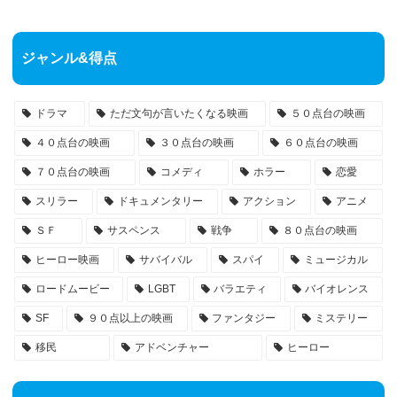
ジャンル&得点
ドラマ
ただ文句が言いたくなる映画
５０点台の映画
４０点台の映画
３０点台の映画
６０点台の映画
７０点台の映画
コメディ
ホラー
恋愛
スリラー
ドキュメンタリー
アクション
アニメ
ＳＦ
サスペンス
戦争
８０点台の映画
ヒーロー映画
サバイバル
スパイ
ミュージカル
ロードムービー
LGBT
バラエティ
バイオレンス
SF
９０点以上の映画
ファンタジー
ミステリー
移民
アドベンチャー
ヒーロー