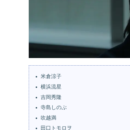
米倉涼子
横浜流星
吉岡秀隆
寺島しのぶ
吹越満
田口トモロヲ