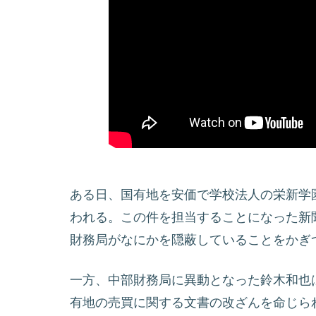
ある日、国有地を安価で学校法人の栄新学
われる。この件を担当することになった新
財務局がなにかを隠蔽していることをかぎ
一方、中部財務局に異動となった鈴木和也
有地の売買に関する文書の改ざんを命じら