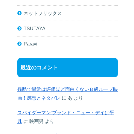
ネットフリックス
TSUTAYA
Paravi
最近のコメント
残酷で異常は評価ほど面白くないＢ級ループ映
画！感想とネタバレ
に
あ
より
スパイダーマン:ブランド・ニュー・デイは平
凡
に
映画男
より