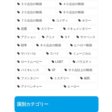
５０点台の映画
４０点台の映画
３０点台の映画
６０点台の映画
７０点台の映画
コメディ
ホラー
恋愛
スリラー
ドキュメンタリー
アクション
アニメ
ＳＦ
サスペンス
戦争
８０点台の映画
ヒーロー映画
サバイバル
スパイ
ミュージカル
ロードムービー
LGBT
バラエティ
バイオレンス
SF
９０点以上の映画
ファンタジー
ミステリー
移民
アドベンチャー
ヒーロー
国別カテゴリー