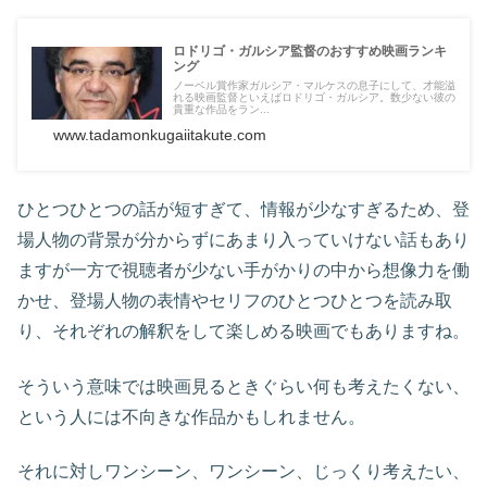
ロドリゴ・ガルシア監督のおすすめ映画ランキ
ング
ノーベル賞作家ガルシア・マルケスの息子にして、才能溢
れる映画監督といえばロドリゴ・ガルシア。数少ない彼の
貴重な作品をラン...
www.tadamonkugaiitakute.com
ひとつひとつの話が短すぎて、情報が少なすぎるため、登
場人物の背景が分からずにあまり入っていけない話もあり
ますが一方で視聴者が少ない手がかりの中から想像力を働
かせ、登場人物の表情やセリフのひとつひとつを読み取
り、それぞれの解釈をして楽しめる映画でもありますね。
そういう意味では映画見るときぐらい何も考えたくない、
という人には不向きな作品かもしれません。
それに対しワンシーン、ワンシーン、じっくり考えたい、