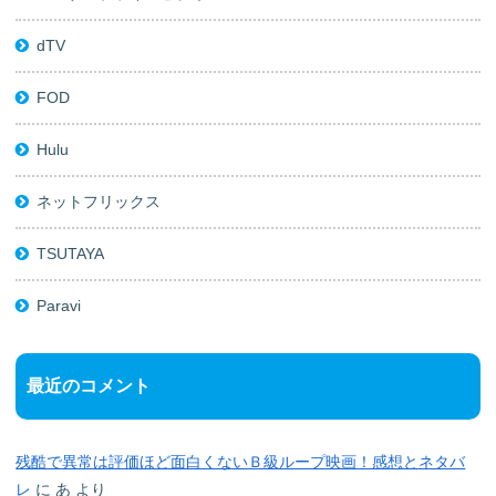
dTV
FOD
Hulu
ネットフリックス
TSUTAYA
Paravi
最近のコメント
残酷で異常は評価ほど面白くないＢ級ループ映画！感想とネタバ
レ
に
あ
より