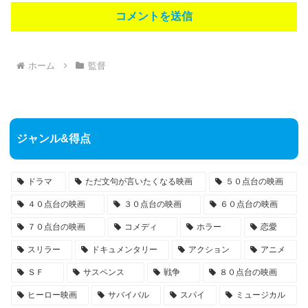
ホーム
監督
ジャンル&得点
ドラマ
ただ文句が言いたくなる映画
５０点台の映画
４０点台の映画
３０点台の映画
６０点台の映画
７０点台の映画
コメディ
ホラー
恋愛
スリラー
ドキュメンタリー
アクション
アニメ
ＳＦ
サスペンス
戦争
８０点台の映画
ヒーロー映画
サバイバル
スパイ
ミュージカル