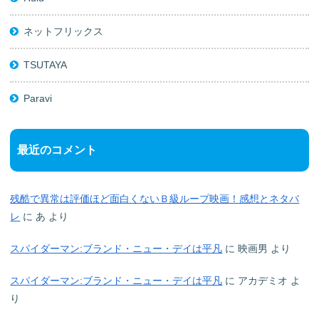
ネットフリックス
TSUTAYA
Paravi
最近のコメント
残酷で異常は評価ほど面白くないＢ級ループ映画！感想とネタバ
レ
に
あ
より
スパイダーマン:ブランド・ニュー・デイは平凡
に
映画男
より
スパイダーマン:ブランド・ニュー・デイは平凡
に
アカデミオ
よ
り