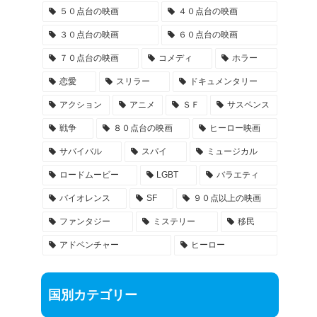
５０点台の映画
４０点台の映画
３０点台の映画
６０点台の映画
７０点台の映画
コメディ
ホラー
恋愛
スリラー
ドキュメンタリー
アクション
アニメ
ＳＦ
サスペンス
戦争
８０点台の映画
ヒーロー映画
サバイバル
スパイ
ミュージカル
ロードムービー
LGBT
バラエティ
バイオレンス
SF
９０点以上の映画
ファンタジー
ミステリー
移民
アドベンチャー
ヒーロー
国別カテゴリー