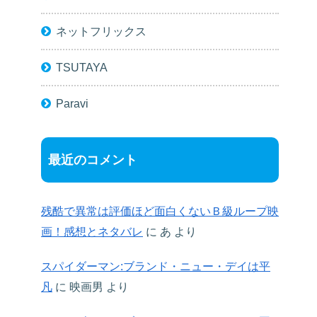
ネットフリックス
TSUTAYA
Paravi
最近のコメント
残酷で異常は評価ほど面白くないＢ級ループ映
画！感想とネタバレ
に
あ
より
スパイダーマン:ブランド・ニュー・デイは平
凡
に
映画男
より