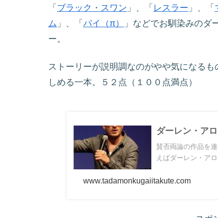
「
ブラック・スワン
」、「
レスラー
」、「
ム
」、「
パイ（π）
」などでお馴染みのダ
ー。
ストーリーが説明調なのがやや気になるも
しめる一本。５２点（１００点満点）
ダーレン・アロ
賛否両論の作品を連
えばダーレン・アロ
www.tadamonkugaiitakute.com