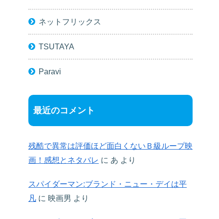
ネットフリックス
TSUTAYA
Paravi
最近のコメント
残酷で異常は評価ほど面白くないＢ級ループ映
画！感想とネタバレ
に
あ
より
スパイダーマン:ブランド・ニュー・デイは平
凡
に
映画男
より