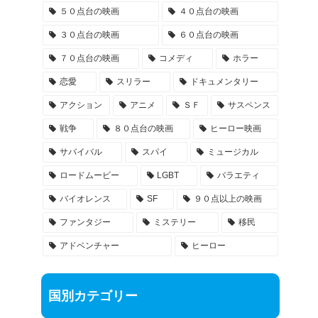
５０点台の映画
４０点台の映画
３０点台の映画
６０点台の映画
７０点台の映画
コメディ
ホラー
恋愛
スリラー
ドキュメンタリー
アクション
アニメ
ＳＦ
サスペンス
戦争
８０点台の映画
ヒーロー映画
サバイバル
スパイ
ミュージカル
ロードムービー
LGBT
バラエティ
バイオレンス
SF
９０点以上の映画
ファンタジー
ミステリー
移民
アドベンチャー
ヒーロー
国別カテゴリー