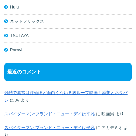
Hulu
ネットフリックス
TSUTAYA
Paravi
最近のコメント
残酷で異常は評価ほど面白くないＢ級ループ映画！感想とネタバ
レ
に
あ
より
スパイダーマン:ブランド・ニュー・デイは平凡
に
映画男
より
スパイダーマン:ブランド・ニュー・デイは平凡
に
アカデミオ
よ
り