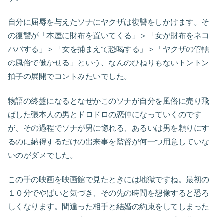
自分に屈辱を与えたソナにヤクザは復讐をしかけます。そ
の復讐が「本屋に財布を置いてくる」＞「女が財布をネコ
ババする」＞「女を捕まえて恐喝する」＞「ヤクザの管轄
の風俗で働かせる」という、なんのひねりもないトントン
拍子の展開でコントみたいでした。
物語の終盤になるとなぜかこのソナが自分を風俗に売り飛
ばした張本人の男とドロドロの恋仲になっていくのです
が、その過程でソナが男に惚れる、あるいは男を頼りにす
るのに納得するだけの出来事を監督が何一つ用意していな
いのがダメでした。
この手の映画を映画館で見たときには地獄ですね。最初の
１０分でやばいと気づき、その先の時間を想像すると恐ろ
しくなります。間違った相手と結婚の約束をしてしまった