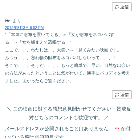
返信
Hi~
より:
2015年8月3日 6:02 PM
”「本屋に財布を置いてくる」＞「女が財布をネコババす
る」＞「女を捕まえて恐喝する」”
ここで、、、わたしは、、大笑い～！見てみたい映画です。
ふつう、、、忘れ物の財布をネコババしないって、、、！
そこで、、、そうだ、、、、もっと簡単で、早い、自然な出会い
の方法があったということに気が付いて、勝手にパロディを考え
ました。よかったらご覧ください。
返信
この映画に対する感想意見聞かせてください！賛成反
対どちらのコメントも歓迎です。
メールアドレスが公開されることはありません。
※
が付
いている欄は必須項目です