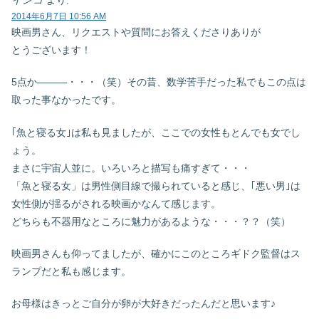
インコ
より:
2014年6月7日 10:56 AM
映画男さん、リクエストや質問にお答えくださりありが
とうございます！
5点か―――・・・（笑）その昔、数学苦手だった私でもこの点は
取った事なかったです。
｢魚と寝る女｣は私も見ましたが、ここでの女性もとんでも女でし
ょう。
まさに宇宙人並に。いろいろと描写も痛すぎて・・・
「魚と寝る女」は男性側目線で撮られていると感じ、｢悪い男｣は
女性側が揺るがされる映画かなんて感じます。
どちらも不器用なところに魅力があるような・・・？？（笑）
映画男さんも仰ってましたが、確かにこのところギドク監督はス
ランプだと私も感じます。
お母様はきっとご自分が卵が大好きだったんだと思います♪