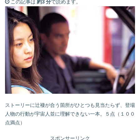
この記事は
約3 分
で読めます。
ストーリーに辻褄が合う箇所がひとつも見当たらず、登場
人物の行動が宇宙人並に理解できない一本。５点（１００
点満点）
スポンサーリンク