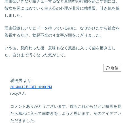
理由②いきなり路チューするなど直情型の行動を起こす割には、
彼女を罠にはめていく主人公の心理が非常に粘着質。吐き気を催
しました。
理由③激しいリビドーを持っているのに、なぜかひたすら彼女を
監視するだけ。勃起不全の４文字が頭をよぎりました。
いやぁ、見終わった後、意味もなく風呂に入って歯を磨きまし
た。自分まで汚くなった気がして。
返信
映画男
より:
2014年12月13日 10:00 PM
roxyさん
コメントありがとうございます。僕もこれからひどい映画を見
たら風呂に入って歯磨きをしようと思います。そのアイデアい
ただきました。