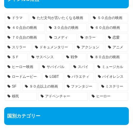
ドラマ
ただ文句が言いたくなる映画
５０点台の映画
４０点台の映画
３０点台の映画
６０点台の映画
７０点台の映画
コメディ
ホラー
恋愛
スリラー
ドキュメンタリー
アクション
アニメ
ＳＦ
サスペンス
戦争
８０点台の映画
ヒーロー映画
サバイバル
スパイ
ミュージカル
ロードムービー
LGBT
バラエティ
バイオレンス
SF
９０点以上の映画
ファンタジー
ミステリー
移民
アドベンチャー
ヒーロー
国別カテゴリー