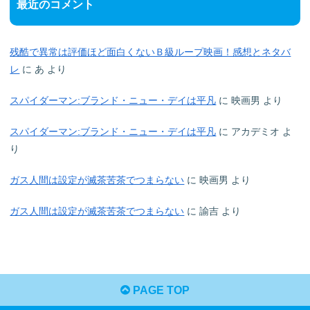
最近のコメント
残酷で異常は評価ほど面白くないＢ級ループ映画！感想とネタバ
レ
に
あ
より
スパイダーマン:ブランド・ニュー・デイは平凡
に
映画男
より
スパイダーマン:ブランド・ニュー・デイは平凡
に
アカデミオ
よ
り
ガス人間は設定が滅茶苦茶でつまらない
に
映画男
より
ガス人間は設定が滅茶苦茶でつまらない
に
諭吉
より
PAGE TOP