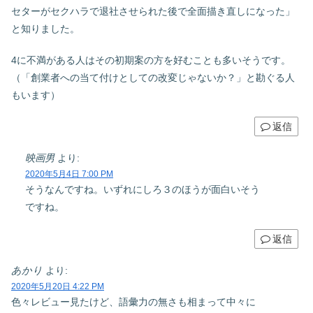
セターがセクハラで退社させられた後で全面描き直しになった」
と知りました。
4に不満がある人はその初期案の方を好むことも多いそうです。
（「創業者への当て付けとしての改変じゃないか？」と勘ぐる人
もいます）
返信
映画男
より:
2020年5月4日 7:00 PM
そうなんですね。いずれにしろ３のほうが面白いそう
ですね。
返信
あかり
より:
2020年5月20日 4:22 PM
色々レビュー見たけど、語彙力の無さも相まって中々に