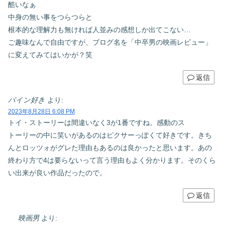
酷いなぁ
中身の無い事をつらつらと
根本的な理解力も無ければ人並みの感想しか出てこない…
ご趣味なんで自由ですが、ブログ名を「中卒男の映画レビュー」
に変えてみてはいかが？笑
返信
パイン好き
より:
2023年8月28日 6:08 PM
トイ・ストーリーは間違いなく3が1番ですね。感動のス
トーリーの中に笑いがあるのはピクサーっぽくて好きです。きち
んとロッツォがグレた理由もあるのは良かったと思います。あの
終わり方で4は要らないって言う理由もよく分かります。そのくら
い出来が良い作品だったので。
返信
映画男
より: