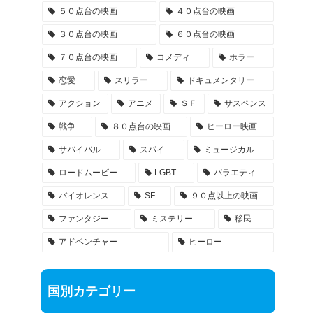
５０点台の映画
４０点台の映画
３０点台の映画
６０点台の映画
７０点台の映画
コメディ
ホラー
恋愛
スリラー
ドキュメンタリー
アクション
アニメ
ＳＦ
サスペンス
戦争
８０点台の映画
ヒーロー映画
サバイバル
スパイ
ミュージカル
ロードムービー
LGBT
バラエティ
バイオレンス
SF
９０点以上の映画
ファンタジー
ミステリー
移民
アドベンチャー
ヒーロー
国別カテゴリー