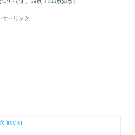
いいです。59点（100点満点）
ンサーリンク
次