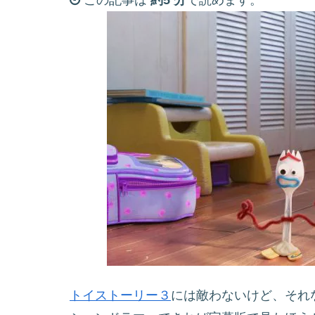
この記事は
約5 分
で読めます。
トイストーリー３
には敵わないけど、それ