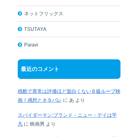
ネットフリックス
TSUTAYA
Paravi
最近のコメント
残酷で異常は評価ほど面白くないＢ級ループ映
画！感想とネタバレ
に
あ
より
スパイダーマン:ブランド・ニュー・デイは平
凡
に
映画男
より