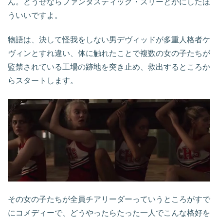
ん。どうせならファンタスティック・スリーとかにしたほ
ういいですよ。
物語は、決して怪我をしない男デヴィッドが多重人格者ケ
ヴィンとすれ違い、体に触れたことで複数の女の子たちが
監禁されている工場の跡地を突き止め、救出するところか
らスタートします。
その女の子たちが全員チアリーダーっていうところがすで
にコメディーで、どうやったらたった一人でこんな格好を