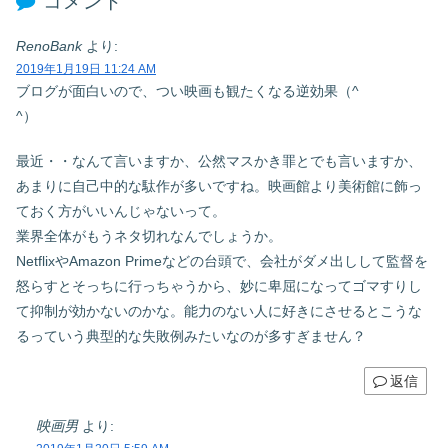
コメント
RenoBank
より:
2019年1月19日 11:24 AM
ブログが面白いので、つい映画も観たくなる逆効果（^
^）
最近・・なんて言いますか、公然マスかき罪とでも言いますか、
あまりに自己中的な駄作が多いですね。映画館より美術館に飾っ
ておく方がいいんじゃないって。
業界全体がもうネタ切れなんでしょうか。
NetflixやAmazon Primeなどの台頭で、会社がダメ出しして監督を
怒らすとそっちに行っちゃうから、妙に卑屈になってゴマすりし
て抑制が効かないのかな。能力のない人に好きにさせるとこうな
るっていう典型的な失敗例みたいなのが多すぎません？
返信
映画男
より: