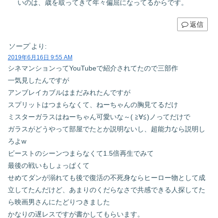
いのは、歳を取ってきて年々偏屈になってるからです。
返信
ソープ
より:
2019年6月16日 9:55 AM
シネマンションってYouTubeで紹介されてたので三部作
一気見したんですが
アンブレイカブルはまだみれたんですが
スプリットはつまらなくて、ねーちゃんの胸見てるだけ
ミスターガラスはねーちゃん可愛いな～( ≧∀≦)ノってだけで
ガラスがどうやって部屋でたとか説明ないし、超能力なら説明し
ろよw
ビーストのシーンつまらなくて1.5倍再生でみて
最後の戦いもしょっぱくて
せめてダンが溺れても後で復活の不死身ならヒーロー物として成
立してたんだけど、あまりのくだらなさで共感できる人探してた
ら映画男さんにたどりつきました
かなりの遅レスですが書かしてもらいます。