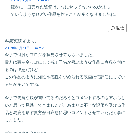
2019年1月20日 5:59 AM
確かに一度売れた監督は、なにやってもいいのかよっ
ていうようなひどい作品を作ることが多くなりましたね。
返信
映画男読者
より:
2019年1月21日 1:34 AM
今まで何度かブログを拝見させてもらいました。
貴方は頭を空っぽにして観て子供が喜ぶような作品に点数を付け
るのは得意だけど
この作品のように知性や感性を求められる映画は低評価にしてい
る事が多いですね。
今まで馬鹿な奴が書いてるのだろうとコメントするのもアホらし
いと思って見逃してきましたが、あまりに不当な評価を受ける作
品と馬鹿を晒す貴方が可哀想に思いコメントさせていただく事に
しました。