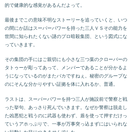
的で健康的な感覚があるんだよって。
最後までこの意味不明なストーリーを追っていくと、いつ
の間にか話はスーパーパワーを持った三人ＶＳその能力を
世間に知られたくない謎のプロ暗殺集団、という図式にな
っていきます。
その集団の手にはご親切にも小さな三つ葉のクローバーの
タトゥーが彫ってあって、メンバーであることが分かるよ
うになっているのがまたバカですねぇ。秘密のグループな
のにそんな分かりやすい証拠を体に入れるか、普通。
ラストは、スーパーパワーを持つ三人が施設前で警察と戦
った挙句、あっさり死んでいきます。なぜか警察は脱走し
た凶悪犯と戦うのに武器も使わず、盾を使って押すだけっ
ていうアホっぷりで、一事が万事突っ込まずにはいられな