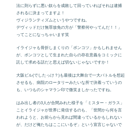
法に則らずに悪い奴らを成敗して回っていればそれは逮捕
されるに決まってますよ！
ヴィジランティズムというやつですね。
デヴィッドだけ無罪放免の方が「警察何やってんだ！！」
ってことになっちゃいます笑
イライジャも骨折しまくりの「ポンコツ」かもしれません
が、ポンコツとして生まれた自らの存在意義をコミックに
託して求める話だと思えば切ないじゃないですか！
大阪ビル(でしたっけ？)も最後は大舞台で一大バトルを想起
させるも、病院のロータリーみたいな所で決着っていうの
も、いつものシャマラン印で微笑ましかったですね。
はみ出し者の3人が合間みれた様子を「ミスター・ガラス」
ことイライジャが世界に発信するのも、「世間から何を言
われようと、お前らから見れば間違っているかもしれない
が、だけど俺たちはここにいるぞ」という宣言じゃないで