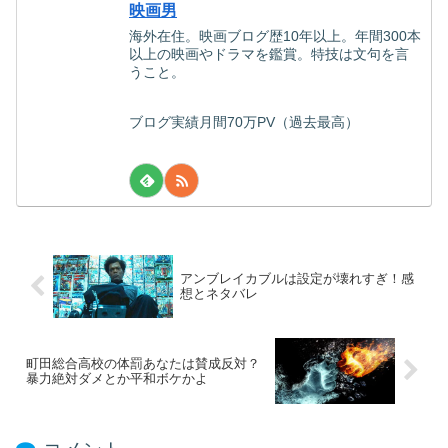
映画男
海外在住。映画ブログ歴10年以上。年間300本
以上の映画やドラマを鑑賞。特技は文句を言
うこと。
ブログ実績月間70万PV（過去最高）
アンブレイカブルは設定が壊れすぎ！感
想とネタバレ
町田総合高校の体罰あなたは賛成反対？
暴力絶対ダメとか平和ボケかよ