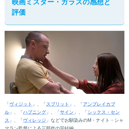
映画ミスター・ガラスの感想と
評価
「
ヴィジット
」、「
スプリット
」、「
アンブレイカブ
ル
」、「
ハプニング
」、「
サイン
」、「
シックス・セン
ス
」、「
ヴィレッジ
」などでお馴染みのM・ナイト・シャ
マラン監督による三部作の完結編。