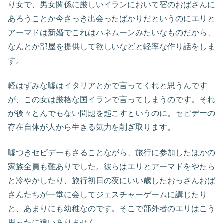
り女で、男女関係に厳しいイランにおいて宿のおばさんに
あろうことか今さっき出会ったばかりだというのにエリと
アーマドは新婚でこれはハネムーンみたいなものだから、
なんとか部屋を提供して欲しいなどと軽率な作り話をしま
す。
軽はずみな嘘はイタリアとかで言ってくれと思うんです
が、この女は厳格な国イランで言ってしまうのです。それ
が後々とんでもない問題を起こすというのに。セピデーの
存在自体が人から生きる気力を削ぎ取ります。
嘘つきセピデーもさることながら、旅行に参加したほかの
家族全員も難ありでした。彼らはエリとアーマドをやたら
と冷やかしたり、旅行初日の夜にいい歳したおっさんおば
さんたちが一堂に会してジェスチャーゲームに講じたり
と、あまりにも幼稚なのです。そこで部外者のエリはこう
思ったに違いありません。