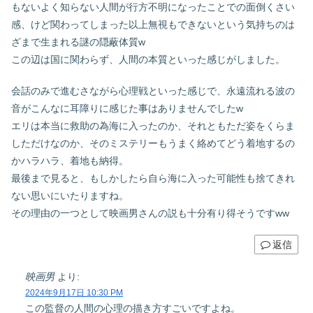
もないよく知らない人間が行方不明になったことでの面倒くさい
感、けど関わってしまった以上無視もできないという気持ちのは
ざまで生まれる謎の隠蔽体質w
この辺は国に関わらず、人間の本質といった感じがしました。
会話のみで進むさながら心理戦といった感じで、永遠流れる波の
音がこんなに耳障りに感じた事はありませんでしたw
エリは本当に救助の為海に入ったのか、それともただ姿をくらま
しただけなのか、そのミステリーもうまく絡めてどう着地するの
かハラハラ、着地も納得。
最後まで見ると、もしかしたら自ら海に入った可能性も捨てきれ
ない思いにいたりますね。
その理由の一つとして映画男さんの説も十分有り得そうですww
返信
映画男
より:
2024年9月17日 10:30 PM
この監督の人間の心理の描き方すごいですよね。