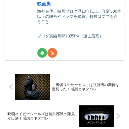
映画男
海外在住。映画ブログ歴10年以上。年間300本
以上の映画やドラマを鑑賞。特技は文句を言
うこと。
ブログ実績月間70万PV（過去最高）
「裏切りのサーカス」は視聴者の期待を
裏切った！感想とネタバレ
映画ネイビーシールズは特殊部隊の隊員
が出演！感想とネタバレ