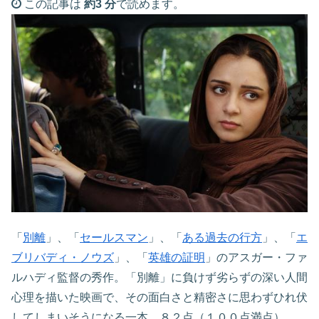
この記事は
約3 分
で読めます。
「
別離
」、「
セールスマン
」、「
ある過去の行方
」、「
エ
ブリバディ・ノウズ
」、「
英雄の証明
」のアスガー・ファ
ルハディ監督の秀作。「別離」に負けず劣らずの深い人間
心理を描いた映画で、その面白さと精密さに思わずひれ伏
してしまいそうになる一本。８２点（１００点満点）