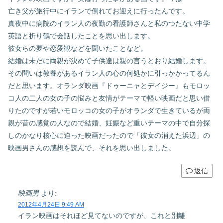
亡き父が旅行中にイランで倒れてお迎えに行ったんです。
真夜中に病院のイラン人の夜勤の看護師さんと私のつたない中学
英語と折り鶴で会話したことを思い出します。
彼女らの夢や恋愛観などを聞いたことなど。
結婚は未だに両親が決めて子供達は親の言うとおり結婚します。
その問いは教養があるイラン人の心の何処かに引っかかってるん
だと思います。オランダ映画『ドゥーニャとデイジー』もモロッ
コ人の二人の女の子の悩みと友情がテーマで軽い映画だと思い借
りたのですが若いモロッコの女の子がオランダで生きているが両
親が昔の感覚の人なので結婚、妊娠など重いテーマの中で自分探
しのかなり核心に迫った映画だったので「彼女の消えた浜辺」の
映画男さんの感想を読んで、それを思い出しました。
返信
映画男
より:
2012年4月24日 9:49 AM
イラン映画はそれほど見てないのですが、これと別離