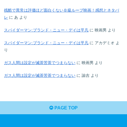
残酷で異常は評価ほど面白くないＢ級ループ映画！感想とネタバ
レ
に
あ
より
スパイダーマン:ブランド・ニュー・デイは平凡
に
映画男
より
スパイダーマン:ブランド・ニュー・デイは平凡
に
アカデミオ
よ
り
ガス人間は設定が滅茶苦茶でつまらない
に
映画男
より
ガス人間は設定が滅茶苦茶でつまらない
に
諭吉
より
PAGE TOP