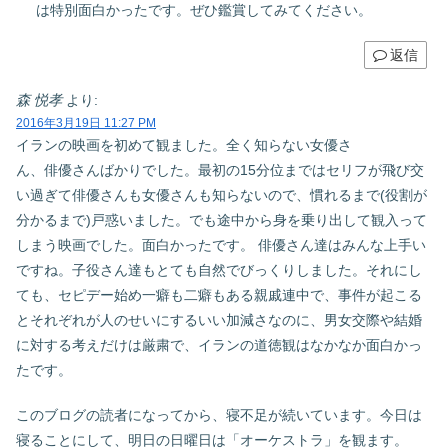
は特別面白かったです。ぜひ鑑賞してみてください。
返信
森 悦孝
より:
2016年3月19日 11:27 PM
イランの映画を初めて観ました。全く知らない女優さ
ん、俳優さんばかりでした。最初の15分位まではセリフが飛び交
い過ぎて俳優さんも女優さんも知らないので、慣れるまで(役割が
分かるまで)戸惑いました。でも途中から身を乗り出して観入って
しまう映画でした。面白かったです。 俳優さん達はみんな上手い
ですね。子役さん達もとても自然でびっくりしました。それにし
ても、セピデー始め一癖も二癖もある親戚連中で、事件が起こる
とそれぞれが人のせいにするいい加減さなのに、男女交際や結婚
に対する考えだけは厳粛で、イランの道徳観はなかなか面白かっ
たです。
このブログの読者になってから、寝不足が続いています。今日は
寝ることにして、明日の日曜日は「オーケストラ」を観ます。