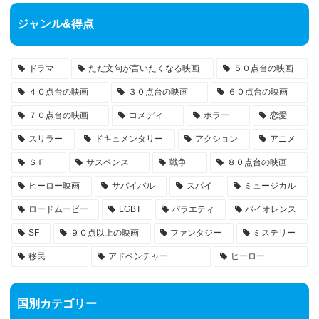
ジャンル&得点
ドラマ
ただ文句が言いたくなる映画
５０点台の映画
４０点台の映画
３０点台の映画
６０点台の映画
７０点台の映画
コメディ
ホラー
恋愛
スリラー
ドキュメンタリー
アクション
アニメ
ＳＦ
サスペンス
戦争
８０点台の映画
ヒーロー映画
サバイバル
スパイ
ミュージカル
ロードムービー
LGBT
バラエティ
バイオレンス
SF
９０点以上の映画
ファンタジー
ミステリー
移民
アドベンチャー
ヒーロー
国別カテゴリー