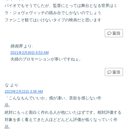
バイオでもそうでしたが、監督にとっては舞台となる世界はミ
ラ・ジョヴォヴィッチの踏み台でしかないのでしょう
ファンこそ観てはいけないタイプの映画だと思います
返信
映画男
より:
2021年3月30日 6:53 AM
夫婦のプロモーションが寒いですねぇ。
返信
な
より:
2023年2月22日 3:36 AM
「こんなもんでいいか」感が凄い、意欲を感じない作
品。
絶対にもっと面白く作れる人が他にいたはずです。相対評価する
対象を多く蓄えてきた人ほどどんどん評価が低くなっていく作
品。