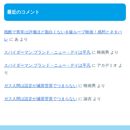
最近のコメント
残酷で異常は評価ほど面白くないＢ級ループ映画！感想とネタバ
レ
に
あ
より
スパイダーマン:ブランド・ニュー・デイは平凡
に
映画男
より
スパイダーマン:ブランド・ニュー・デイは平凡
に
アカデミオ
よ
り
ガス人間は設定が滅茶苦茶でつまらない
に
映画男
より
ガス人間は設定が滅茶苦茶でつまらない
に
諭吉
より