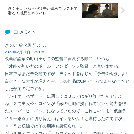
泣く子はいねぇがは先が読めてラストで
滑る！感想とネタバレ
コメント
きのこ食べ過ぎ
より:
2021年2月27日 1:29 PM
映画評論家の町山氏がこの監督に言及する際に、いつも
「才能が無い方のポール・アンダーソン監督」と言いますね。
日本ではまだ未公開ですが、テネットをはじめ「予告CMだけは面
白そう」な大作が増える中、この作品はCMですらつまらなそうで
したが案の定ですか。
「バイオ・ハザード」に関しては３まではギリ許せたんですよ
ね。３で主人公ヒロインが「敵の組織に攫われてゾンビ能力を得
たスーパーヒロイン」になっていたので、これこのまま「仮面ラ
イダー路線」に切り替えればイケるやん！と期待したのですが、
４，５と続編ではその期待も裏切られ…。
ギレルモ・デルトロが「パシフィック・リム」で振り切ったバカ