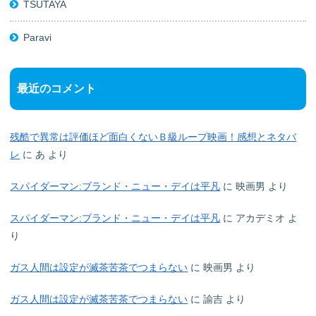
TSUTAYA
Paravi
最近のコメント
残酷で異常は評価ほど面白くないＢ級ループ映画！感想とネタバ
レ
に
あ
より
スパイダーマン:ブランド・ニュー・デイは平凡
に
映画男
より
スパイダーマン:ブランド・ニュー・デイは平凡
に
アカデミオ
よ
り
ガス人間は設定が滅茶苦茶でつまらない
に
映画男
より
ガス人間は設定が滅茶苦茶でつまらない
に
諭吉
より