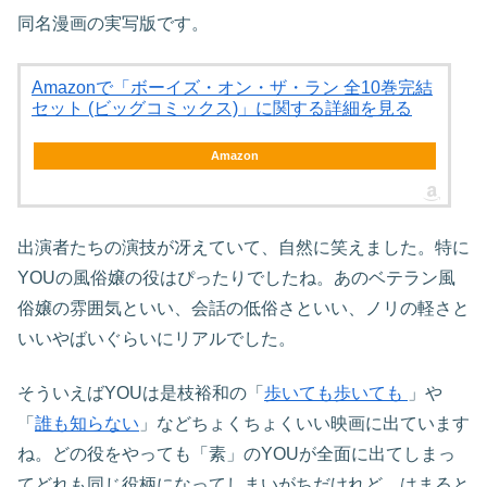
同名漫画の実写版です。
Amazonで「ボーイズ・オン・ザ・ラン 全10巻完結
セット (ビッグコミックス)」に関する詳細を見る
Amazon
出演者たちの演技が冴えていて、自然に笑えました。特に
YOUの風俗嬢の役はぴったりでしたね。あのベテラン風
俗嬢の雰囲気といい、会話の低俗さといい、ノリの軽さと
いいやばいぐらいにリアルでした。
そういえばYOUは是枝裕和の「
歩いても歩いても
」や
「
誰も知らない
」などちょくちょくいい映画に出ています
ね。どの役をやっても「素」のYOUが全面に出てしまっ
てどれも同じ役柄になってしまいがちだけれど、はまると