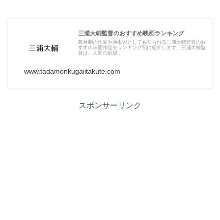
三浦大輔監督のおすすめ映画ランキング
舞台劇の作家や演出家としても知られる三浦大輔監督のお
すすめ映画作品をランキング別に紹介します。三浦大輔監
督は、人間の欲望...
www.tadamonkugaiitakute.com
スポンサーリンク