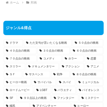
ホーム
邦画
ジャンル&得点
ドラマ
ただ文句が言いたくなる映画
５０点台の映画
４０点台の映画
３０点台の映画
６０点台の映画
７０点台の映画
コメディ
ホラー
恋愛
スリラー
ドキュメンタリー
アクション
アニメ
ＳＦ
サスペンス
戦争
８０点台の映画
ヒーロー映画
サバイバル
スパイ
ミュージカル
ロードムービー
LGBT
バラエティ
バイオレンス
SF
９０点以上の映画
ファンタジー
ミステリー
移民
アドベンチャー
ヒーロー