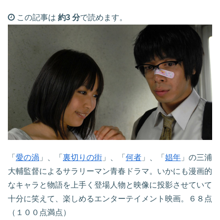
この記事は
約3 分
で読めます。
「
愛の渦
」、「
裏切りの街
」、「
何者
」、「
娼年
」の三浦
大輔監督によるサラリーマン青春ドラマ。いかにも漫画的
なキャラと物語を上手く登場人物と映像に投影させていて
十分に笑えて、楽しめるエンターテイメント映画。６８点
（１００点満点）