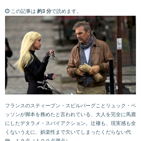
この記事は
約3 分
で読めます。
フランスのスティーブン・スピルバーグことリュック・ベ
ッソンが脚本を務めたと言われている、大人を完全に馬鹿
にしたデタラメ・スパイアクション。辻褄も、現実感も全
くないうえに、娯楽性まで欠いてしまったくだらない代
物。１９点（１００点満点）