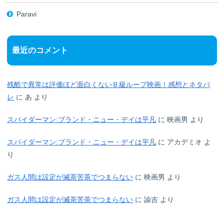
Paravi
最近のコメント
残酷で異常は評価ほど面白くないＢ級ループ映画！感想とネタバ
レ
に
あ
より
スパイダーマン:ブランド・ニュー・デイは平凡
に
映画男
より
スパイダーマン:ブランド・ニュー・デイは平凡
に
アカデミオ
よ
り
ガス人間は設定が滅茶苦茶でつまらない
に
映画男
より
ガス人間は設定が滅茶苦茶でつまらない
に
諭吉
より