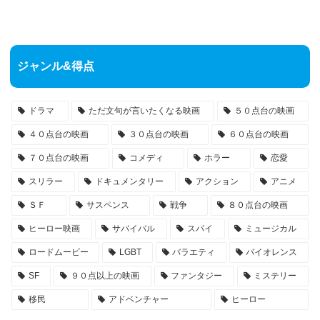
ジャンル&得点
ドラマ
ただ文句が言いたくなる映画
５０点台の映画
４０点台の映画
３０点台の映画
６０点台の映画
７０点台の映画
コメディ
ホラー
恋愛
スリラー
ドキュメンタリー
アクション
アニメ
ＳＦ
サスペンス
戦争
８０点台の映画
ヒーロー映画
サバイバル
スパイ
ミュージカル
ロードムービー
LGBT
バラエティ
バイオレンス
SF
９０点以上の映画
ファンタジー
ミステリー
移民
アドベンチャー
ヒーロー