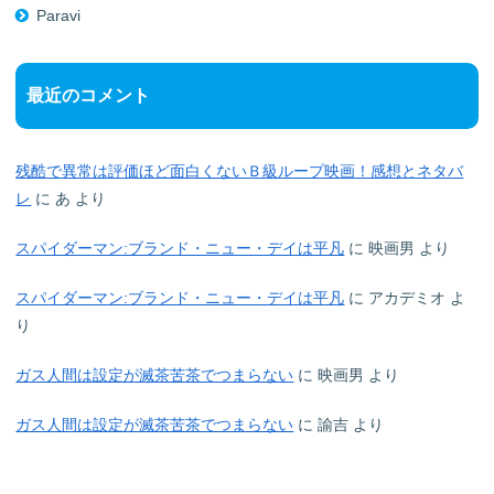
Paravi
最近のコメント
残酷で異常は評価ほど面白くないＢ級ループ映画！感想とネタバ
レ
に
あ
より
スパイダーマン:ブランド・ニュー・デイは平凡
に
映画男
より
スパイダーマン:ブランド・ニュー・デイは平凡
に
アカデミオ
よ
り
ガス人間は設定が滅茶苦茶でつまらない
に
映画男
より
ガス人間は設定が滅茶苦茶でつまらない
に
諭吉
より