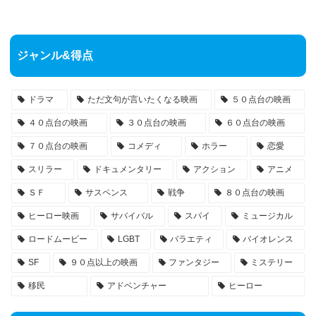
ジャンル&得点
ドラマ
ただ文句が言いたくなる映画
５０点台の映画
４０点台の映画
３０点台の映画
６０点台の映画
７０点台の映画
コメディ
ホラー
恋愛
スリラー
ドキュメンタリー
アクション
アニメ
ＳＦ
サスペンス
戦争
８０点台の映画
ヒーロー映画
サバイバル
スパイ
ミュージカル
ロードムービー
LGBT
バラエティ
バイオレンス
SF
９０点以上の映画
ファンタジー
ミステリー
移民
アドベンチャー
ヒーロー