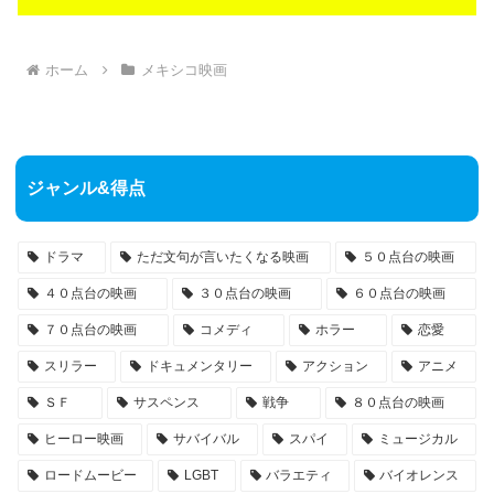
ホーム
メキシコ映画
ジャンル&得点
ドラマ
ただ文句が言いたくなる映画
５０点台の映画
４０点台の映画
３０点台の映画
６０点台の映画
７０点台の映画
コメディ
ホラー
恋愛
スリラー
ドキュメンタリー
アクション
アニメ
ＳＦ
サスペンス
戦争
８０点台の映画
ヒーロー映画
サバイバル
スパイ
ミュージカル
ロードムービー
LGBT
バラエティ
バイオレンス