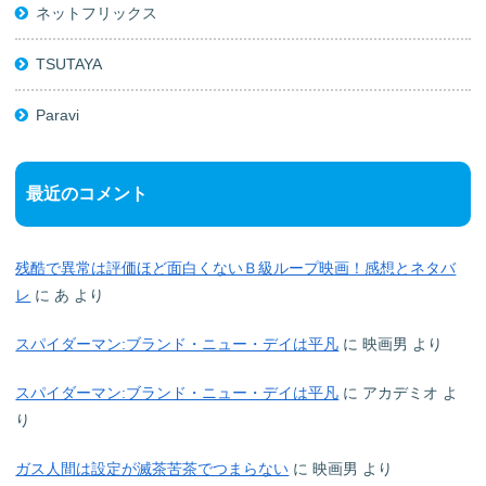
ネットフリックス
TSUTAYA
Paravi
最近のコメント
残酷で異常は評価ほど面白くないＢ級ループ映画！感想とネタバ
レ
に
あ
より
スパイダーマン:ブランド・ニュー・デイは平凡
に
映画男
より
スパイダーマン:ブランド・ニュー・デイは平凡
に
アカデミオ
よ
り
ガス人間は設定が滅茶苦茶でつまらない
に
映画男
より