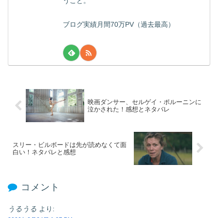
うこと。
ブログ実績月間70万PV（過去最高）
映画ダンサー、セルゲイ・ポルーニンに
泣かされた！感想とネタバレ
スリー・ビルボードは先が読めなくて面
白い！ネタバレと感想
コメント
うるうる
より: