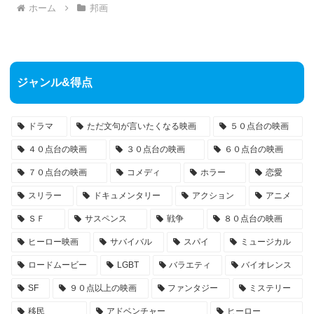
ホーム
邦画
ジャンル&得点
ドラマ
ただ文句が言いたくなる映画
５０点台の映画
４０点台の映画
３０点台の映画
６０点台の映画
７０点台の映画
コメディ
ホラー
恋愛
スリラー
ドキュメンタリー
アクション
アニメ
ＳＦ
サスペンス
戦争
８０点台の映画
ヒーロー映画
サバイバル
スパイ
ミュージカル
ロードムービー
LGBT
バラエティ
バイオレンス
SF
９０点以上の映画
ファンタジー
ミステリー
移民
アドベンチャー
ヒーロー