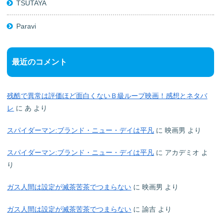
TSUTAYA
Paravi
最近のコメント
残酷で異常は評価ほど面白くないＢ級ループ映画！感想とネタバ
レ
に
あ
より
スパイダーマン:ブランド・ニュー・デイは平凡
に
映画男
より
スパイダーマン:ブランド・ニュー・デイは平凡
に
アカデミオ
よ
り
ガス人間は設定が滅茶苦茶でつまらない
に
映画男
より
ガス人間は設定が滅茶苦茶でつまらない
に
諭吉
より