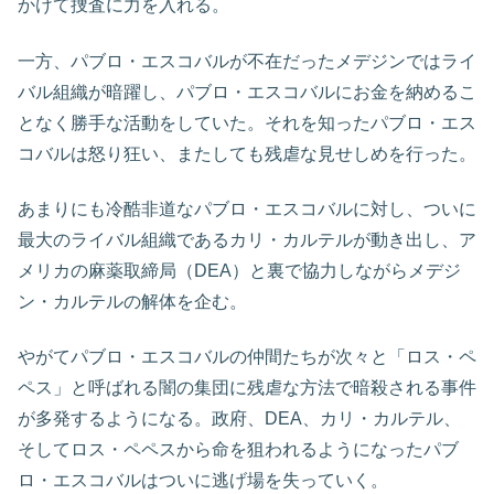
かけて捜査に力を入れる。
一方、パブロ・エスコバルが不在だったメデジンではライ
バル組織が暗躍し、パブロ・エスコバルにお金を納めるこ
となく勝手な活動をしていた。それを知ったパブロ・エス
コバルは怒り狂い、またしても残虐な見せしめを行った。
あまりにも冷酷非道なパブロ・エスコバルに対し、ついに
最大のライバル組織であるカリ・カルテルが動き出し、ア
メリカの麻薬取締局（DEA）と裏で協力しながらメデジ
ン・カルテルの解体を企む。
やがてパブロ・エスコバルの仲間たちが次々と「ロス・ペ
ペス」と呼ばれる闇の集団に残虐な方法で暗殺される事件
が多発するようになる。政府、DEA、カリ・カルテル、
そしてロス・ペペスから命を狙われるようになったパブ
ロ・エスコバルはついに逃げ場を失っていく。