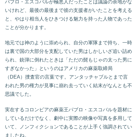
パブロ・エスコバルが極悪人だったことは議論の余地がな
いけれど、最後の最後まで彼の支援者がいたことを考える
と、やはり相当人をひきつける魅力を持った人物であった
ことが分かります。
地元では神のように崇められ、自分の軍隊まで持ち、一時
は裏で国の大部分を支配していた男はしかしいざ追い詰め
られ、銃弾に倒れたときは「ただの髭もじゃの太った男に
すぎなかった」というのはアメリカの麻薬取締局
（DEA）捜査官の言葉です。アンタッチャブルとまで言
われた男の権力が見事に崩れ去っていく結末がなんとも不
思議でした。
実在するコロンビアの麻薬王パブロ・エスコバルを題材に
しているだけでなく、劇中に実際の映像や写真を多用して
いて、ノンフィクションであることが上手く強調されてい
ましたね。