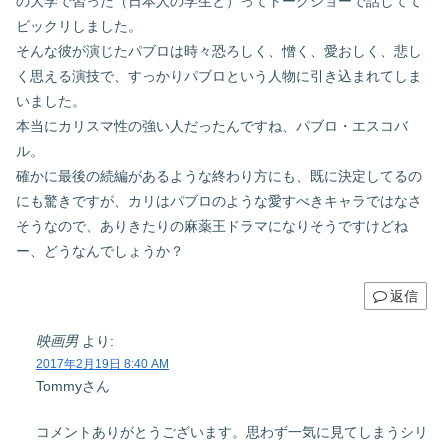
の大学で習った（日本人の学生と）ってトークショーで話してて
ビックリしました。
そんな彼が演じたパブロは時々恐ろしく、憎く、愛おしく、悲し
く思える演技で、すっかりパブロという人物に引き込まれてしま
いました。
本当にカリスマ性の強い人だったんですね、パブロ・エスコバ
ル。
確かに最後の続編があるような終わり方にも、既に決定してるの
にも驚きですが、カリはパブロのような愛すべきキャラではなさ
そうなので、ありきたりの麻薬王ドラマになりそうですけどね
ー、どうなんでしょうか？
返信
映画男
より:
2017年2月19日 8:40 AM
Tommyさん
コメントありがとうございます。思わず一気に見てしまうシリ