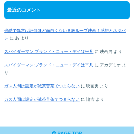
最近のコメント
残酷で異常は評価ほど面白くないＢ級ループ映画！感想とネタバ
レ
に
あ
より
スパイダーマン:ブランド・ニュー・デイは平凡
に
映画男
より
スパイダーマン:ブランド・ニュー・デイは平凡
に
アカデミオ
よ
り
ガス人間は設定が滅茶苦茶でつまらない
に
映画男
より
ガス人間は設定が滅茶苦茶でつまらない
に
諭吉
より
PAGE TOP