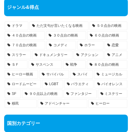
ジャンル&得点
ドラマ
ただ文句が言いたくなる映画
５０点台の映画
４０点台の映画
３０点台の映画
６０点台の映画
７０点台の映画
コメディ
ホラー
恋愛
スリラー
ドキュメンタリー
アクション
アニメ
ＳＦ
サスペンス
戦争
８０点台の映画
ヒーロー映画
サバイバル
スパイ
ミュージカル
ロードムービー
LGBT
バラエティ
バイオレンス
SF
９０点以上の映画
ファンタジー
ミステリー
移民
アドベンチャー
ヒーロー
国別カテゴリー