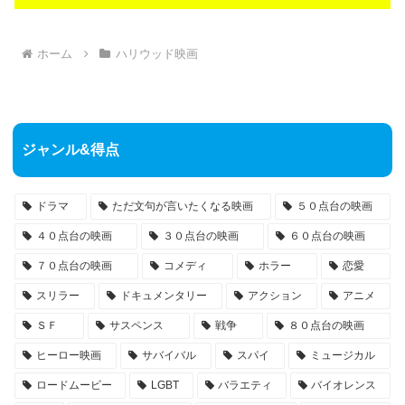
ホーム
ハリウッド映画
ジャンル&得点
ドラマ
ただ文句が言いたくなる映画
５０点台の映画
４０点台の映画
３０点台の映画
６０点台の映画
７０点台の映画
コメディ
ホラー
恋愛
スリラー
ドキュメンタリー
アクション
アニメ
ＳＦ
サスペンス
戦争
８０点台の映画
ヒーロー映画
サバイバル
スパイ
ミュージカル
ロードムービー
LGBT
バラエティ
バイオレンス