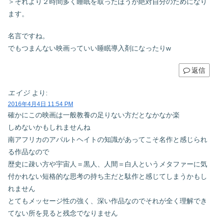
＞それより２時間多く睡眠を取ったほうが絶対自分のためになり
ます。
名言ですね。
でもつまんない映画っていい睡眠導入剤になったりw
返信
エイジ
より:
2016年4月4日 11:54 PM
確かにこの映画は一般教養の足りない方だとなかなか楽
しめないかもしれませんね
南アフリカのアパルトヘイトの知識があってこそ名作と感じられ
る作品なので
歴史に疎い方や宇宙人＝黒人、人間＝白人というメタファーに気
付かれない短格的な思考の持ち主だと駄作と感じてしまうかもし
れません
とてもメッセージ性の強く、深い作品なのでそれが全く理解でき
てない所を見ると残念でなりません