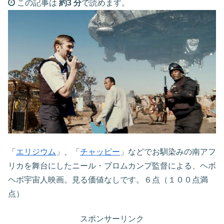
この記事は
約3 分
で読めます。
「
エリジウム
」、「
チャッピー
」などでお馴染みの南アフ
リカを舞台にしたニール・ブロムカンプ監督による、ヘボ
ヘボ宇宙人映画。見る価値なしです。６点（１００点満
点）
スポンサーリンク