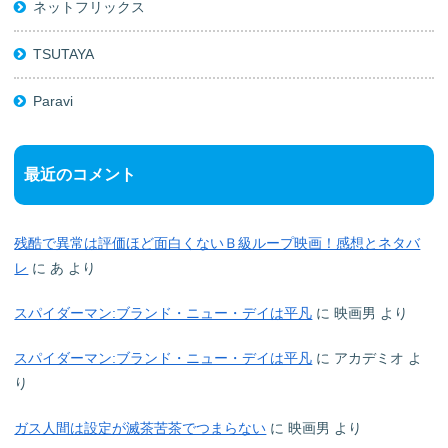
ネットフリックス
TSUTAYA
Paravi
最近のコメント
残酷で異常は評価ほど面白くないＢ級ループ映画！感想とネタバ
レ
に
あ
より
スパイダーマン:ブランド・ニュー・デイは平凡
に
映画男
より
スパイダーマン:ブランド・ニュー・デイは平凡
に
アカデミオ
よ
り
ガス人間は設定が滅茶苦茶でつまらない
に
映画男
より