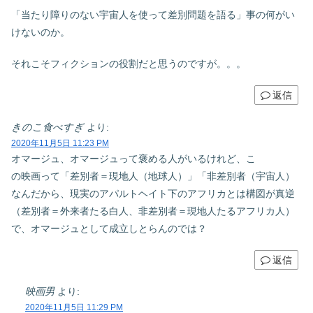
「当たり障りのない宇宙人を使って差別問題を語る」事の何がい
けないのか。
それこそフィクションの役割だと思うのですが。。。
返信
きのこ食べすぎ
より:
2020年11月5日 11:23 PM
オマージュ、オマージュって褒める人がいるけれど、こ
の映画って「差別者＝現地人（地球人）」「非差別者（宇宙人）
なんだから、現実のアパルトヘイト下のアフリカとは構図が真逆
（差別者＝外来者たる白人、非差別者＝現地人たるアフリカ人）
で、オマージュとして成立しとらんのでは？
返信
映画男
より:
2020年11月5日 11:29 PM