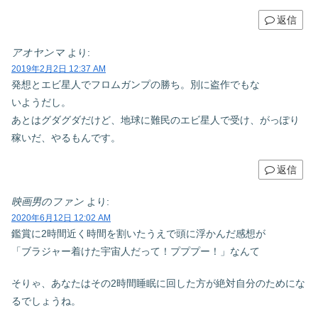
返信
アオヤンマ
より:
2019年2月2日 12:37 AM
発想とエビ星人でフロムガンプの勝ち。別に盗作でもな
いようだし。
あとはグダグダだけど、地球に難民のエビ星人で受け、がっぽり
稼いだ、やるもんです。
返信
映画男のファン
より:
2020年6月12日 12:02 AM
鑑賞に2時間近く時間を割いたうえで頭に浮かんだ感想が
「ブラジャー着けた宇宙人だって！プププー！」なんて
そりゃ、あなたはその2時間睡眠に回した方が絶対自分のためにな
るでしょうね。