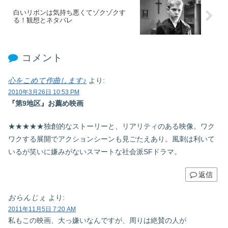
白いリボンは気持ち悪くてゾクゾクす
る！観想とネタバレ
コメント
心をこめて作曲します♪
より:
2010年3月26日 10:53 PM
『第9地区』お薦め映画
★★★★★独創的なストーリーと、リアリティのある映像。ワク
ワクする展開でアクションシーンも見ごたえあり。風刺は利いて
いるが笑いに嫌みがないスマートな社会派SFドラマ。
返信
おらんじぇ
より:
2011年11月5日 7:20 AM
私もこの映画、大っ嫌いなんですが、周りは絶賛の人が