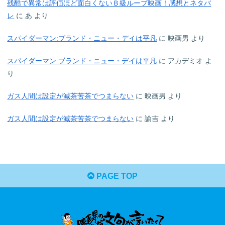
残酷で異常は評価ほど面白くないＢ級ループ映画！感想とネタバ
レ
に
あ
より
スパイダーマン:ブランド・ニュー・デイは平凡
に
映画男
より
スパイダーマン:ブランド・ニュー・デイは平凡
に
アカデミオ
よ
り
ガス人間は設定が滅茶苦茶でつまらない
に
映画男
より
ガス人間は設定が滅茶苦茶でつまらない
に
諭吉
より
PAGE TOP