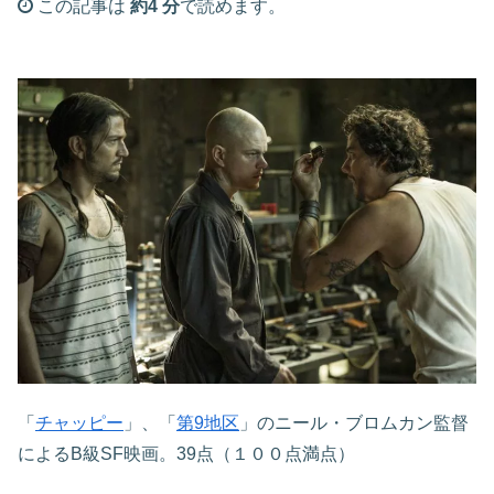
この記事は
約4 分
で読めます。
「
チャッピー
」、「
第9地区
」のニール・ブロムカン監督
によるB級SF映画。39点（１００点満点）