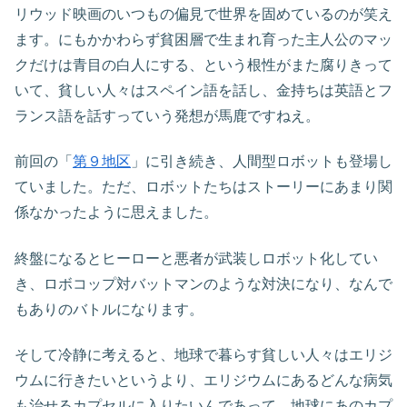
リウッド映画のいつもの偏見で世界を固めているのが笑え
ます。にもかかわらず貧困層で生まれ育った主人公のマッ
クだけは青目の白人にする、という根性がまた腐りきって
いて、貧しい人々はスペイン語を話し、金持ちは英語とフ
ランス語を話すっていう発想が馬鹿ですねえ。
前回の「
第９地区
」に引き続き、人間型ロボットも登場し
ていました。ただ、ロボットたちはストーリーにあまり関
係なかったように思えました。
終盤になるとヒーローと悪者が武装しロボット化してい
き、ロボコップ対バットマンのような対決になり、なんで
もありのバトルになります。
そして冷静に考えると、地球で暮らす貧しい人々はエリジ
ウムに行きたいというより、エリジウムにあるどんな病気
も治せるカプセルに入りたいんであって、地球にあのカプ