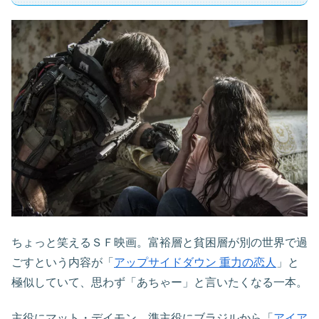
ちょっと笑えるＳＦ映画。富裕層と貧困層が別の世界で過
ごすという内容が「
アップサイドダウン 重力の恋人
」と
極似していて、思わず「あちゃー」と言いたくなる一本。
主役にマット・デイモン、準主役にブラジルから「
アイア