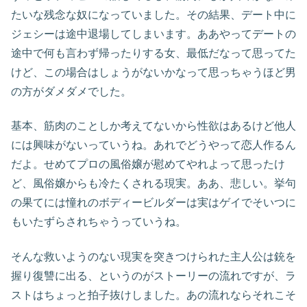
たいな残念な奴になっていました。その結果、デート中に
ジェシーは途中退場してしまいます。ああやってデートの
途中で何も言わず帰ったりする女、最低だなって思ってた
けど、この場合はしょうがないかなって思っちゃうほど男
の方がダメダメでした。
基本、筋肉のことしか考えてないから性欲はあるけど他人
には興味がないっていうね。あれでどうやって恋人作るん
だよ。せめてプロの風俗嬢が慰めてやれよって思ったけ
ど、風俗嬢からも冷たくされる現実。ああ、悲しい。挙句
の果てには憧れのボディービルダーは実はゲイでそいつに
もいたずらされちゃうっていうね。
そんな救いようのない現実を突きつけられた主人公は銃を
握り復讐に出る、というのがストーリーの流れですが、ラ
ストはちょっと拍子抜けしました。あの流れならそれこそ