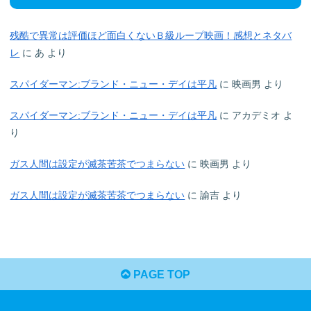
残酷で異常は評価ほど面白くないＢ級ループ映画！感想とネタバ
レ
に
あ
より
スパイダーマン:ブランド・ニュー・デイは平凡
に
映画男
より
スパイダーマン:ブランド・ニュー・デイは平凡
に
アカデミオ
よ
り
ガス人間は設定が滅茶苦茶でつまらない
に
映画男
より
ガス人間は設定が滅茶苦茶でつまらない
に
諭吉
より
PAGE TOP