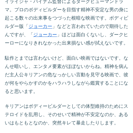
イライジャ・バイナム監督によるダークヒューマンドラ
マ。プロのボディビルダーを目指す精神不安定な男の身に
起こる数々の出来事をつづった根暗な映画です。ボディビ
ルダー版「
ジョーカー
」などと言われていたので期待した
んですが、「
ジョーカー
」ほどは面白くないし、ダークヒ
ーローになりきれなかった出来損ない感が拭えないです。
駄作とまでは言わないけど、面白い映画ではないです。な
んせ暗いし、エンタメ要素がほぼないからね。精神を病ん
だ主人公キリアンの危なっかしい言動を見守る映画で、彼
が何をやらかすのかをハラハラしながら鑑賞することにな
ると思います。
キリアンはボディービルダーとしての体型維持のためにス
テロイドを乱用し、そのせいで精神が不安定なのか、ある
いはもともとなのか、突然キレて暴走したりします。