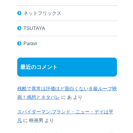
ネットフリックス
TSUTAYA
Paravi
最近のコメント
残酷で異常は評価ほど面白くないＢ級ループ映
画！感想とネタバレ
に
あ
より
スパイダーマン:ブランド・ニュー・デイは平
凡
に
映画男
より