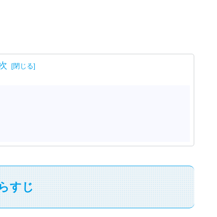
次
らすじ