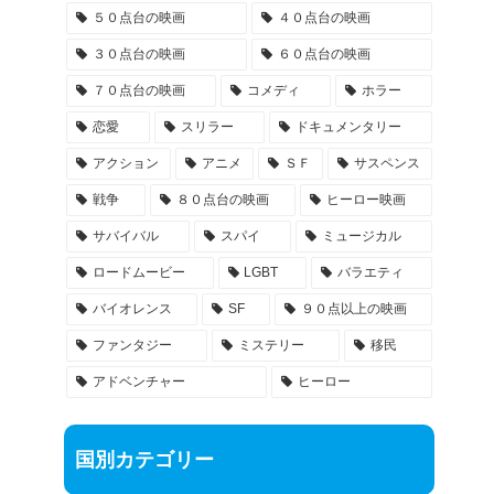
５０点台の映画
４０点台の映画
３０点台の映画
６０点台の映画
７０点台の映画
コメディ
ホラー
恋愛
スリラー
ドキュメンタリー
アクション
アニメ
ＳＦ
サスペンス
戦争
８０点台の映画
ヒーロー映画
サバイバル
スパイ
ミュージカル
ロードムービー
LGBT
バラエティ
バイオレンス
SF
９０点以上の映画
ファンタジー
ミステリー
移民
アドベンチャー
ヒーロー
国別カテゴリー