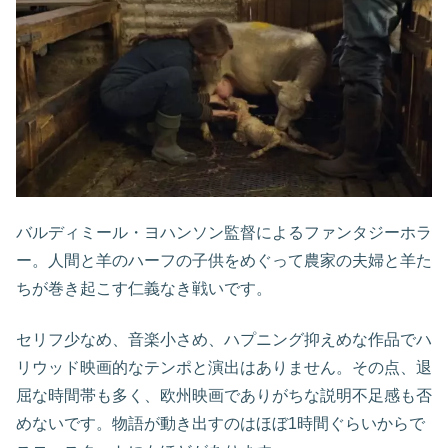
バルディミール・ヨハンソン監督によるファンタジーホラ
ー。人間と羊のハーフの子供をめぐって農家の夫婦と羊た
ちが巻き起こす仁義なき戦いです。
セリフ少なめ、音楽小さめ、ハプニング抑えめな作品でハ
リウッド映画的なテンポと演出はありません。その点、退
屈な時間帯も多く、欧州映画でありがちな説明不足感も否
めないです。物語が動き出すのはほぼ1時間ぐらいからで