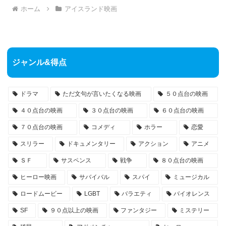
ホーム
アイスランド映画
ジャンル&得点
ドラマ
ただ文句が言いたくなる映画
５０点台の映画
４０点台の映画
３０点台の映画
６０点台の映画
７０点台の映画
コメディ
ホラー
恋愛
スリラー
ドキュメンタリー
アクション
アニメ
ＳＦ
サスペンス
戦争
８０点台の映画
ヒーロー映画
サバイバル
スパイ
ミュージカル
ロードムービー
LGBT
バラエティ
バイオレンス
SF
９０点以上の映画
ファンタジー
ミステリー