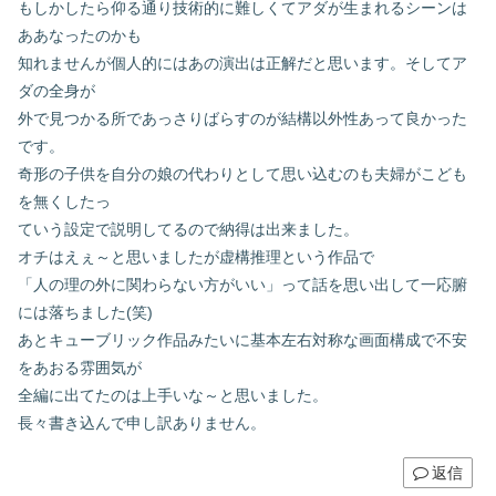
もしかしたら仰る通り技術的に難しくてアダが生まれるシーンは
ああなったのかも
知れませんが個人的にはあの演出は正解だと思います。そしてア
ダの全身が
外で見つかる所であっさりばらすのが結構以外性あって良かった
です。
奇形の子供を自分の娘の代わりとして思い込むのも夫婦がこども
を無くしたっ
ていう設定で説明してるので納得は出来ました。
オチはえぇ～と思いましたが虚構推理という作品で
「人の理の外に関わらない方がいい」って話を思い出して一応腑
には落ちました(笑)
あとキューブリック作品みたいに基本左右対称な画面構成で不安
をあおる雰囲気が
全編に出てたのは上手いな～と思いました。
長々書き込んで申し訳ありません。
返信