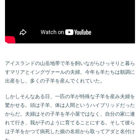
アイスランドの山岳地帯で羊を飼いながらひっそりと暮ら
すマリアとイングヴァールの夫婦。今年も羊たちは順調に
出産をし、多くの子羊を産んでくれていた。
しかしそんなある日、一匹の羊が特殊な子羊を産み夫婦を
驚かせる。頭は子羊、体は人間というハイブリッドだった
からだ。夫婦はその子羊を羊小屋ではなく、自分の家に連
れて行き、我が子のように育てることにする。そして彼ら
は子羊をかつて病死した娘の名前から取ってアダと名付け