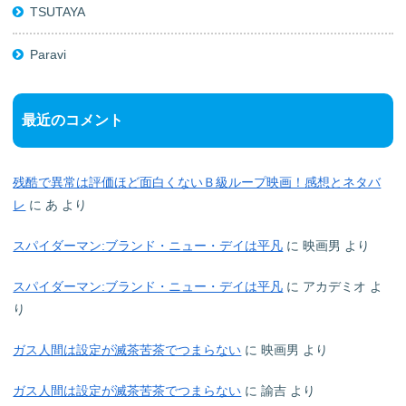
TSUTAYA
Paravi
最近のコメント
残酷で異常は評価ほど面白くないＢ級ループ映画！感想とネタバ
レ
に
あ
より
スパイダーマン:ブランド・ニュー・デイは平凡
に
映画男
より
スパイダーマン:ブランド・ニュー・デイは平凡
に
アカデミオ
よ
り
ガス人間は設定が滅茶苦茶でつまらない
に
映画男
より
ガス人間は設定が滅茶苦茶でつまらない
に
諭吉
より