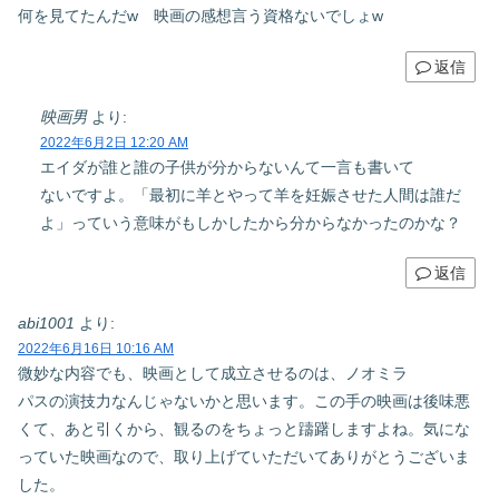
何を見てたんだw 映画の感想言う資格ないでしょw
返信
映画男
より:
2022年6月2日 12:20 AM
エイダが誰と誰の子供が分からないんて一言も書いて
ないですよ。「最初に羊とやって羊を妊娠させた人間は誰だ
よ」っていう意味がもしかしたから分からなかったのかな？
返信
abi1001
より:
2022年6月16日 10:16 AM
微妙な内容でも、映画として成立させるのは、ノオミラ
パスの演技力なんじゃないかと思います。この手の映画は後味悪
くて、あと引くから、観るのをちょっと躊躇しますよね。気にな
っていた映画なので、取り上げていただいてありがとうございま
した。