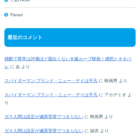
Paravi
最近のコメント
残酷で異常は評価ほど面白くないＢ級ループ映画！感想とネタバ
レ
に
あ
より
スパイダーマン:ブランド・ニュー・デイは平凡
に
映画男
より
スパイダーマン:ブランド・ニュー・デイは平凡
に
アカデミオ
よ
り
ガス人間は設定が滅茶苦茶でつまらない
に
映画男
より
ガス人間は設定が滅茶苦茶でつまらない
に
諭吉
より