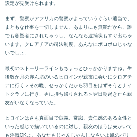
設定が見受けられます。
まず、警察がアフリカの警察かよっていうぐらい適当で、
まともな仕事を一切しません。あまりにも無能だから、誰
でも容疑者にされちゃうし、なんなら逮捕状もすぐ出ちゃ
います。クロアチアの司法制度、あんなにボロボロじゃな
いでしょ。
最初のストーリーラインもちょっとひっかかりますね。生
後数か月の赤ん坊のいるヒロインが親友に会いにクロアチ
アに行く＞その晩、せっかくだから羽目をはずそうとナイ
トクラブに行き、男に持ち帰りされる＞翌日朝起きたら親
友がいなくなっていた。
ヒロインはさも真面目で良識、常識、責任感のある女性と
いった感じで描いているのに対し、親友のほうは夫がいて
も浮気OKよ、あなたもじゃんじゃんしなさいよ風のパリ