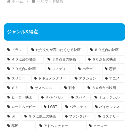
ホーム
ハリウッド映画
ジャンル&得点
ドラマ
ただ文句が言いたくなる映画
５０点台の映画
４０点台の映画
３０点台の映画
６０点台の映画
７０点台の映画
コメディ
ホラー
恋愛
スリラー
ドキュメンタリー
アクション
アニメ
ＳＦ
サスペンス
戦争
８０点台の映画
ヒーロー映画
サバイバル
スパイ
ミュージカル
ロードムービー
LGBT
バラエティ
バイオレンス
SF
９０点以上の映画
ファンタジー
ミステリー
移民
アドベンチャー
ヒーロー