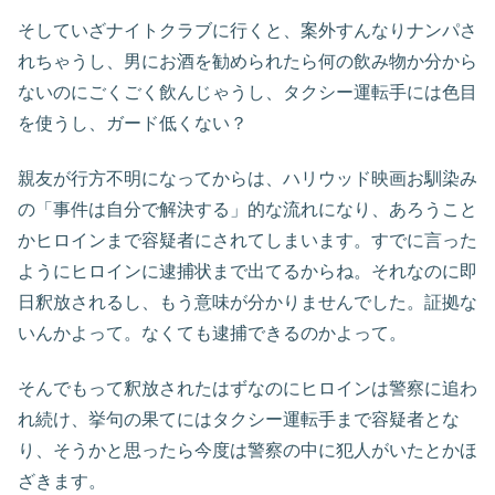
そしていざナイトクラブに行くと、案外すんなりナンパさ
れちゃうし、男にお酒を勧められたら何の飲み物か分から
ないのにごくごく飲んじゃうし、タクシー運転手には色目
を使うし、ガード低くない？
親友が行方不明になってからは、ハリウッド映画お馴染み
の「事件は自分で解決する」的な流れになり、あろうこと
かヒロインまで容疑者にされてしまいます。すでに言った
ようにヒロインに逮捕状まで出てるからね。それなのに即
日釈放されるし、もう意味が分かりませんでした。証拠な
いんかよって。なくても逮捕できるのかよって。
そんでもって釈放されたはずなのにヒロインは警察に追わ
れ続け、挙句の果てにはタクシー運転手まで容疑者とな
り、そうかと思ったら今度は警察の中に犯人がいたとかほ
ざきます。