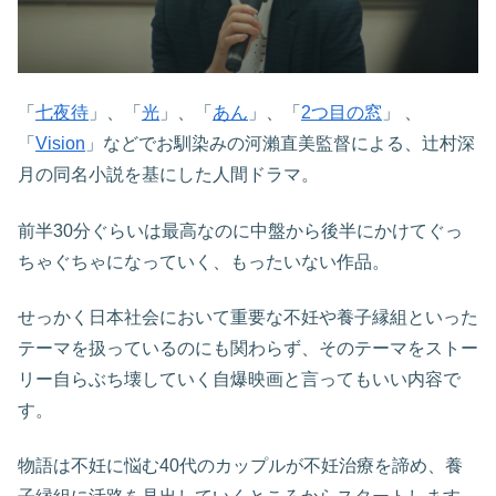
「
七夜待
」、「
光
」、「
あん
」、「
2つ目の窓
」 、
「
Vision
」などでお馴染みの河瀨直美監督による、辻村深
月の同名小説を基にした人間ドラマ。
前半30分ぐらいは最高なのに中盤から後半にかけてぐっ
ちゃぐちゃになっていく、もったいない作品。
せっかく日本社会において重要な不妊や養子縁組といった
テーマを扱っているのにも関わらず、そのテーマをストー
リー自らぶち壊していく自爆映画と言ってもいい内容で
す。
物語は不妊に悩む40代のカップルが不妊治療を諦め、養