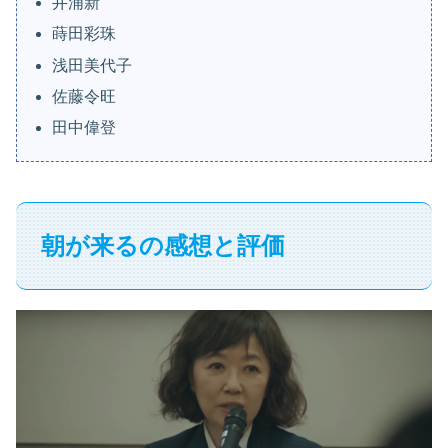
井浦新
蒔田彩珠
浅田美代子
佐藤令旺
田中偉登
朝が来るの感想と評価