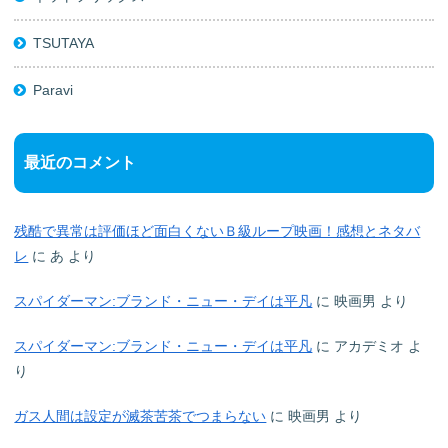
TSUTAYA
Paravi
最近のコメント
残酷で異常は評価ほど面白くないＢ級ループ映画！感想とネタバ
レ
に
あ
より
スパイダーマン:ブランド・ニュー・デイは平凡
に
映画男
より
スパイダーマン:ブランド・ニュー・デイは平凡
に
アカデミオ
よ
り
ガス人間は設定が滅茶苦茶でつまらない
に
映画男
より