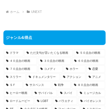
ホーム
UNEXT
ジャンル&得点
ドラマ
ただ文句が言いたくなる映画
５０点台の映画
４０点台の映画
３０点台の映画
６０点台の映画
７０点台の映画
コメディ
ホラー
恋愛
スリラー
ドキュメンタリー
アクション
アニメ
ＳＦ
サスペンス
戦争
８０点台の映画
ヒーロー映画
サバイバル
スパイ
ミュージカル
ロードムービー
LGBT
バラエティ
バイオレンス
SF
９０点以上の映画
ファンタジー
ミステリー