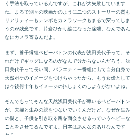
く手法を取っているんですが、これが大失敗しています
ね。まるで別々の映画かのように二つのストーリーの質も
リアリティーもテンポもカメラワークもまるで変ってしま
うのが残念です。片倉ひかり編になった途端、なんであん
なにカメラ寄るんだよ。
まず、養子縁組ベビーバトンの代表が浅田美代子って。そ
れだけでギャグになるのがなんで分からないんだろう。浅
田美代子って長い間、バラエティー番組に出て自分自身で
天然ボケのイメージをつけちゃったから、もう女優として
は今後何十年もイメージの払しょくのしようがないよね。
そんでもってそんな天然浅田美代子が率いるベビーバトン
が、夫婦と生みの親をつないでいくんだけど、なぜか生み
の親と、子供を引き取る親を面会させるっていうヘビーな
ことをさせてるんですよ。日本はあんなのありなんです