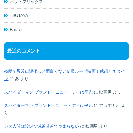
ネットフリックス
TSUTAYA
Paravi
最近のコメント
残酷で異常は評価ほど面白くないＢ級ループ映画！感想とネタバ
レ
に
あ
より
スパイダーマン:ブランド・ニュー・デイは平凡
に
映画男
より
スパイダーマン:ブランド・ニュー・デイは平凡
に
アカデミオ
よ
り
ガス人間は設定が滅茶苦茶でつまらない
に
映画男
より