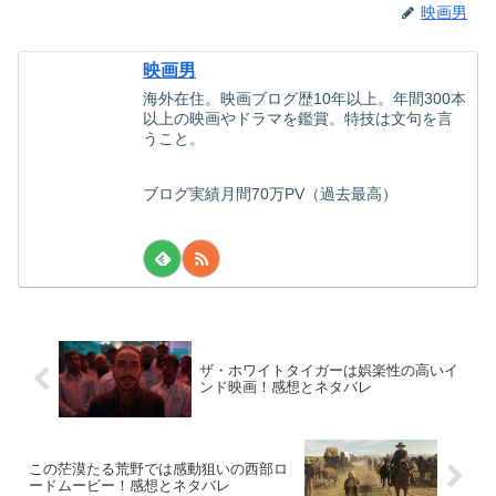
映画男
映画男
海外在住。映画ブログ歴10年以上。年間300本
以上の映画やドラマを鑑賞。特技は文句を言
うこと。
ブログ実績月間70万PV（過去最高）
ザ・ホワイトタイガーは娯楽性の高いイ
ンド映画！感想とネタバレ
この茫漠たる荒野では感動狙いの西部ロ
ードムービー！感想とネタバレ