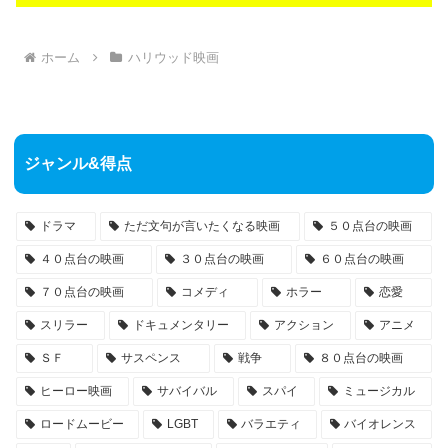
ホーム
ハリウッド映画
ジャンル&得点
ドラマ
ただ文句が言いたくなる映画
５０点台の映画
４０点台の映画
３０点台の映画
６０点台の映画
７０点台の映画
コメディ
ホラー
恋愛
スリラー
ドキュメンタリー
アクション
アニメ
ＳＦ
サスペンス
戦争
８０点台の映画
ヒーロー映画
サバイバル
スパイ
ミュージカル
ロードムービー
LGBT
バラエティ
バイオレンス