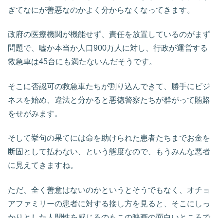
ぎてなにが善悪なのかよく分からなくなってきます。
政府の医療機関が機能せず、責任を放置しているのがまず
問題で、嘘か本当か人口900万人に対し、行政が運営する
救急車は45台にも満たないんだそうです。
そこに否認可の救急車たちが割り込んできて、勝手にビジ
ネスを始め、違法と分かると悪徳警察たちが群がって賄賂
をせがみます。
そして挙句の果てには命を助けられた患者たちまでお金を
断固として払わない、という態度なので、もうみんな悪者
に見えてきますね。
ただ、全く善意はないのかというとそうでもなく、オチョ
アファミリーの患者に対する接し方を見ると、そこにしっ
かりとした人間性を感じるのもこの映画の面白いところで