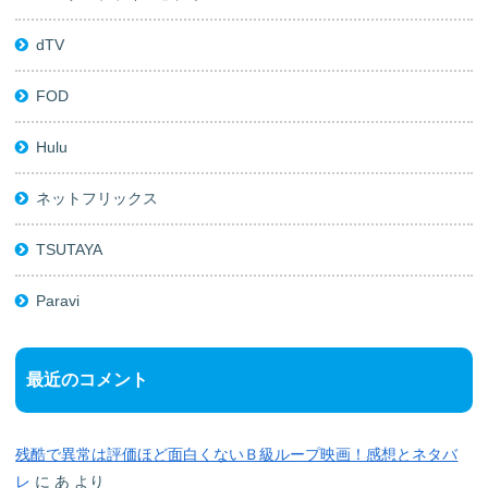
dTV
FOD
Hulu
ネットフリックス
TSUTAYA
Paravi
最近のコメント
残酷で異常は評価ほど面白くないＢ級ループ映画！感想とネタバ
レ
に
あ
より