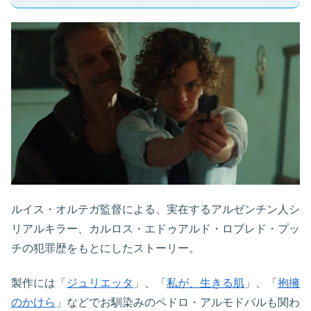
ルイス・オルテガ監督による、実在するアルゼンチン人シ
リアルキラー、カルロス・エドゥアルド・ロブレド・プッ
チの犯罪歴をもとにしたストーリー。
製作には「
ジュリエッタ
」、「
私が、生きる肌
」、「
抱擁
のかけら
」などでお馴染みのペドロ・アルモドバルも関わ