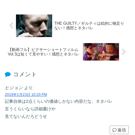
THE GUILTY／ギルティは絵的に物足り
ない！感想とネタバレ
【動画フル】ピクサーショートフィルム
Vol.3は短くて見やすい！感想とネタバレ
コメント
ヒジョン
より:
2019年1月23日 10:20 PM
記事自体は2点くらいの価値しかない内容だな、ネタバレ
言うくらいなら詳細書けや
見てないんだろどうせ
返信