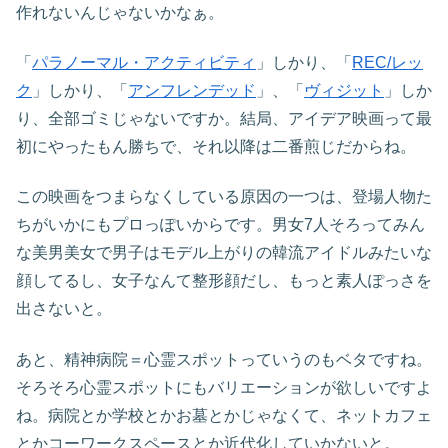
作れないんじゃないかなぁ。
「
パラノーマル・アクティビティ
」しかり、「
REC/レッ
ク
」しかり、「
アンフレンデッド
」、「
ヴィジット
」しか
り、全部ゴミじゃないですか。結局、アイデア映画って最
初にやったもん勝ちで、それ以降は二番煎じだからね。
この映画をつまらなくしている原因の一つは、登場人物た
ちがいかにもプロっぽいからです。男女7人そろってみん
な美男美女で男子はモデル上がりの韓流アイドルみたいな
顔してるし、女子なんて整形顔だし、もっと素人ぽっさを
出さないと。
あと、精神病院＝心霊スポットっていうのもベタですね。
そろそろ心霊スポットにもバリエーションが欲しいですよ
ね。病院とか学校とかお墓とかじゃなくて、ネットカフェ
とかコーワークスペースとか近代化していかないと。