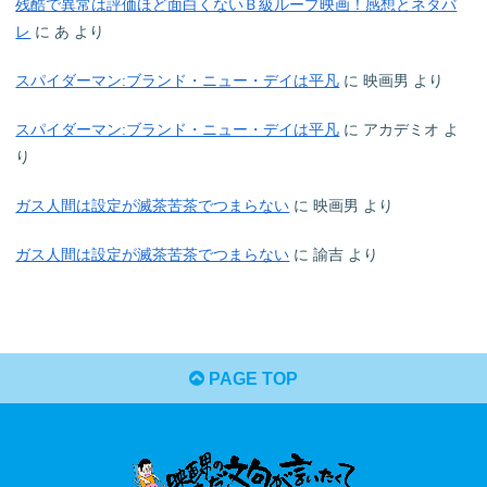
残酷で異常は評価ほど面白くないＢ級ループ映画！感想とネタバ
レ
に
あ
より
スパイダーマン:ブランド・ニュー・デイは平凡
に
映画男
より
スパイダーマン:ブランド・ニュー・デイは平凡
に
アカデミオ
よ
り
ガス人間は設定が滅茶苦茶でつまらない
に
映画男
より
ガス人間は設定が滅茶苦茶でつまらない
に
諭吉
より
PAGE TOP