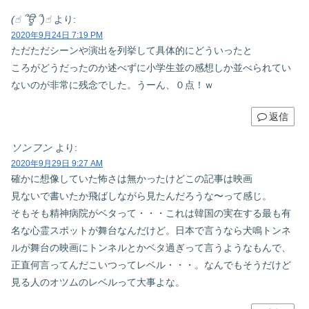
(☝︎ ՞ਊ ՞)☝︎
より:
2020年9月24日 7:19 PM
ただただシーンや演出を列挙して具体的にどういったと
ころがどうだったのか述べずに小学生並の感想しか並べられてい
ないのが非常に残念でした。うーん、０点！ｗ
返信
ソンフン
より:
2020年9月29日 9:27 AM
確かに想像していた怖さは無かったけどこの記事は映画
見ないで書いたか飛ばしながら見たんだろうな〜って感じ。
そもそも精神病院がベタって・・・これは韓国の実在する最も有
名な心霊スポットが舞台なんだけど。日本で言うなら犬鳴トンネ
ルが舞台の映画にトンネルとかベタ過ぎって言うようなもんで、
正直何言ってんだこいつってレベル・・・。なんでもそうだけど
見る人のオツムのレベルって大事よな。