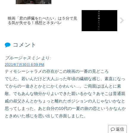
映画「君の膵臓をたべたい」は５分で見
る気が失せる！感想とネタバレ
コメント
ブルージャスミン
より:
2021年7月30日 6:09 PM
ティモシーシャラメの存在がこの映画の一番の見どころ
でした。若いんだけど大人ぶった年頃の繊細な感じ、素直になっ
てからの一途さとかとにかくかわいい…。ご両親はほんとに素
敵。でもあんな物分かりよいできた親いるかな？あそこは普通親
戚の叔父さんとかちょっと離れたポジションの人じゃないかなと
思ってしまった。あと自分の10代の一夏の旅の恋というかなんか
ときめいた感じを思い出して赤面しました。
返信