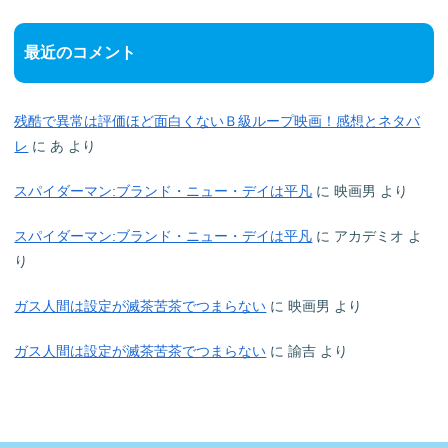
最近のコメント
残酷で異常は評価ほど面白くないＢ級ループ映画！感想とネタバ
レ
に
あ
より
スパイダーマン:ブランド・ニュー・デイは平凡
に
映画男
より
スパイダーマン:ブランド・ニュー・デイは平凡
に
アカデミオ
よ
り
ガス人間は設定が滅茶苦茶でつまらない
に
映画男
より
ガス人間は設定が滅茶苦茶でつまらない
に
諭吉
より