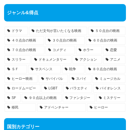
ジャンル&得点
ドラマ
ただ文句が言いたくなる映画
５０点台の映画
４０点台の映画
３０点台の映画
６０点台の映画
７０点台の映画
コメディ
ホラー
恋愛
スリラー
ドキュメンタリー
アクション
アニメ
ＳＦ
サスペンス
戦争
８０点台の映画
ヒーロー映画
サバイバル
スパイ
ミュージカル
ロードムービー
LGBT
バラエティ
バイオレンス
SF
９０点以上の映画
ファンタジー
ミステリー
移民
アドベンチャー
ヒーロー
国別カテゴリー