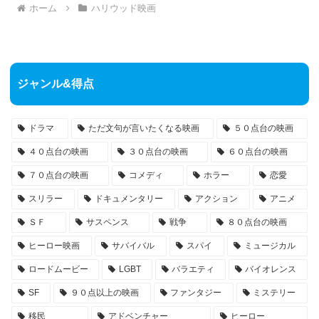
ホーム
ハリウッド映画
ジャンル&得点
ドラマ
ただ文句が言いたくなる映画
５０点台の映画
４０点台の映画
３０点台の映画
６０点台の映画
７０点台の映画
コメディ
ホラー
恋愛
スリラー
ドキュメンタリー
アクション
アニメ
ＳＦ
サスペンス
戦争
８０点台の映画
ヒーロー映画
サバイバル
スパイ
ミュージカル
ロードムービー
LGBT
バラエティ
バイオレンス
SF
９０点以上の映画
ファンタジー
ミステリー
移民
アドベンチャー
ヒーロー