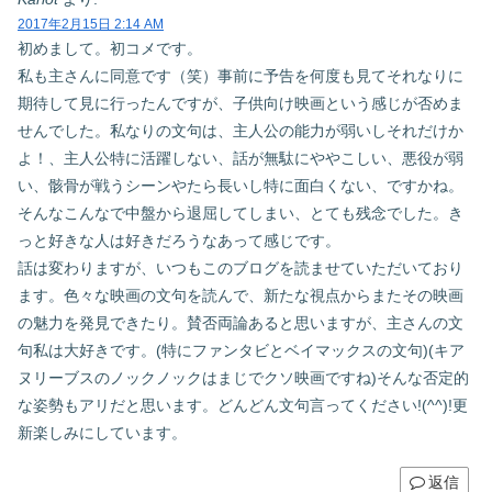
2017年2月15日 2:14 AM
初めまして。初コメです。
私も主さんに同意です（笑）事前に予告を何度も見てそれなりに
期待して見に行ったんですが、子供向け映画という感じが否めま
せんでした。私なりの文句は、主人公の能力が弱いしそれだけか
よ！、主人公特に活躍しない、話が無駄にややこしい、悪役が弱
い、骸骨が戦うシーンやたら長いし特に面白くない、ですかね。
そんなこんなで中盤から退屈してしまい、とても残念でした。き
っと好きな人は好きだろうなあって感じです。
話は変わりますが、いつもこのブログを読ませていただいており
ます。色々な映画の文句を読んで、新たな視点からまたその映画
の魅力を発見できたり。賛否両論あると思いますが、主さんの文
句私は大好きです。(特にファンタビとベイマックスの文句)(キア
ヌリーブスのノックノックはまじでクソ映画ですね)そんな否定的
な姿勢もアリだと思います。どんどん文句言ってください!(^^)!更
新楽しみにしています。
返信