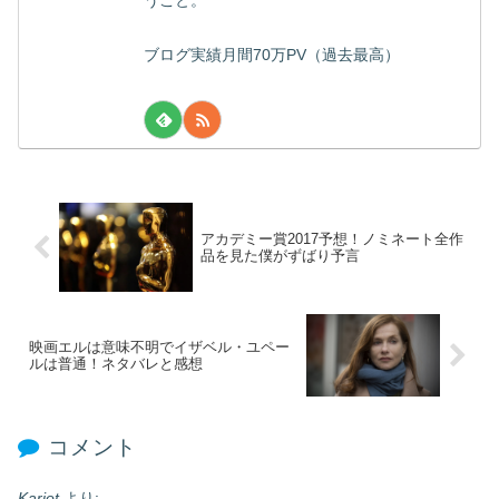
ブログ実績月間70万PV（過去最高）
アカデミー賞2017予想！ノミネート全作
品を見た僕がずばり予言
映画エルは意味不明でイザベル・ユペー
ルは普通！ネタバレと感想
コメント
Kariot
より: