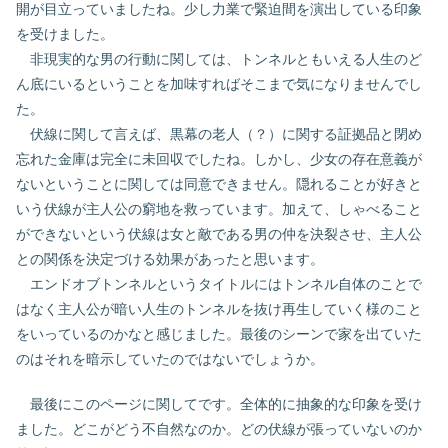
開が目立っていましたね。少し力業で緊迫間を演出している印象
を受けました。
非現実的な男の行動に関しては、トンネルともいえる人生のど
ん底にいるということを加味すればそこまで気になりませんでし
た。
伏線に関して言えば、黒幕の老人（？）に関する証拠品と閉め
忘れた金庫は完全に未回収でしたね。しかし、少女の存在意義が
ないということに関しては同意できません。隠れることが好きと
いう伏線が主人公の窮地を救っています。加えて、しゃべること
ができないという伏線は女と敵である男の仲を決裂させ、主人公
との関係を決定づける効果があったと思います。
エンドオブトンネルというタイトルにはトンネル自体のことで
はなく主人公が暗い人生のトンネルを抜け再生していく様のこと
をいっているのかなと感じました。最後のシーンで家を出ていた
のはそれを暗示していたのではないでしょうか。
最後にこのページに関してです。全体的に抽象的な印象を受け
ました。どこがどう不自然なのか。どの伏線が張っていないのか