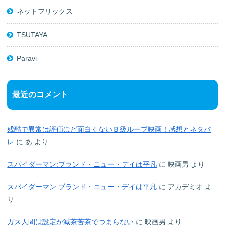
ネットフリックス
TSUTAYA
Paravi
最近のコメント
残酷で異常は評価ほど面白くないＢ級ループ映画！感想とネタバ
レ
に
あ
より
スパイダーマン:ブランド・ニュー・デイは平凡
に
映画男
より
スパイダーマン:ブランド・ニュー・デイは平凡
に
アカデミオ
よ
り
ガス人間は設定が滅茶苦茶でつまらない
に
映画男
より