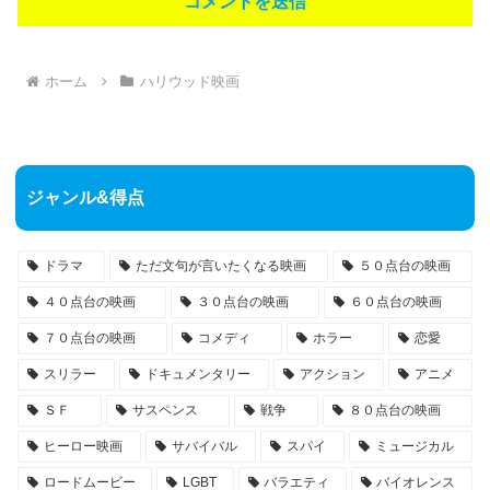
ホーム
ハリウッド映画
ジャンル&得点
ドラマ
ただ文句が言いたくなる映画
５０点台の映画
４０点台の映画
３０点台の映画
６０点台の映画
７０点台の映画
コメディ
ホラー
恋愛
スリラー
ドキュメンタリー
アクション
アニメ
ＳＦ
サスペンス
戦争
８０点台の映画
ヒーロー映画
サバイバル
スパイ
ミュージカル
ロードムービー
LGBT
バラエティ
バイオレンス