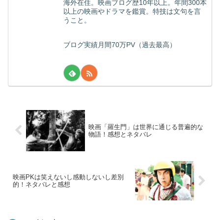
海外在住。映画ブログ歴10年以上。年間300本
以上の映画やドラマを鑑賞。特技は文句を言
うこと。
ブログ実績月間70万PV（過去最高）
映画「羅生門」は世界に通じる普遍的な
物語！感想とネタバレ
映画PKは笑えないし感動しないし差別
的！ネタバレと感想