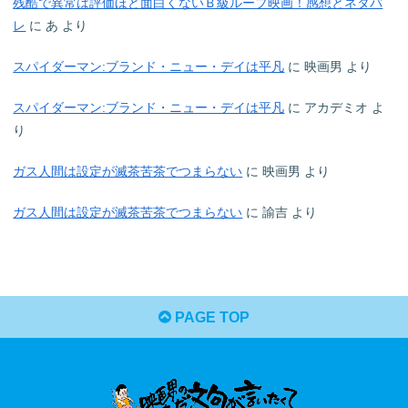
残酷で異常は評価ほど面白くないＢ級ループ映画！感想とネタバ
レ
に
あ
より
スパイダーマン:ブランド・ニュー・デイは平凡
に
映画男
より
スパイダーマン:ブランド・ニュー・デイは平凡
に
アカデミオ
よ
り
ガス人間は設定が滅茶苦茶でつまらない
に
映画男
より
ガス人間は設定が滅茶苦茶でつまらない
に
諭吉
より
PAGE TOP