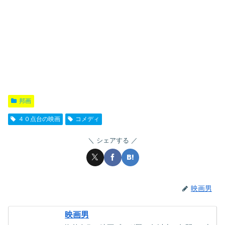
邦画
４０点台の映画
コメディ
シェアする
映画男
映画男