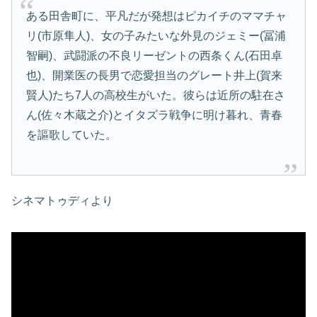
ある田舎町に、平凡だが発想はピカイチのママチャ
リ(市原隼人)、女の子みたいな外見のジェミー(冨浦
智嗣)、武闘派の不良リーゼントの西条くん(石田卓
也)、開業医の長男で恋愛担当のグレート井上(賀来
賢人)たち7人の高校生がいた。彼らは近所の駐在さ
ん(佐々木蔵之介)とイタズラ戦争に明け暮れ、青春
を謳歌していた。
シネマトゥディより